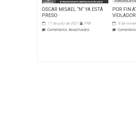
OSCAR MISAEL “N” YA ESTÁ
POR FIN 
PRESO
VIOLADOR
17 de julio de 2021
FPB
8 de novi
en
Comentarios desactivados
Comentario
OSCAR
MISAEL
“N”
YA
ESTÁ
PRESO