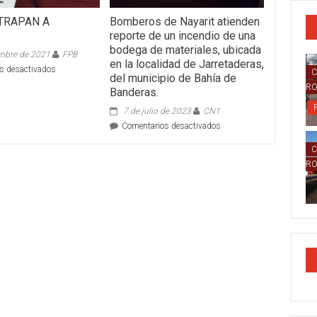
ATRAPAN A
Bomberos de Nayarit atienden
reporte de un incendio de una
bodega de materiales, ubicada
embre de 2021
FPB
en la localidad de Jarretaderas,
en
s desactivados
C
del municipio de Bahía de
POR
R
Banderas.
FIN
ATRAPAN
7 de julio de 2023
CN1
A
en
Comentarios desactivados
VIOLADOR
Bomberos
C
de
Nayarit
R
atienden
reporte
de
un
incendio
de
una
bodega
de
materiales,
ubicada
en