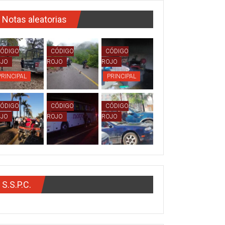
Notas aleatorias
ÓDIGO
CÓDIGO
CÓDIGO
OJO
ROJO
ROJO
PRINCIPAL
PRINCIPAL
ÓDIGO
CÓDIGO
CÓDIGO
OJO
ROJO
ROJO
S.S.P.C.