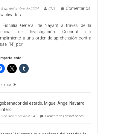
Comentarios
5 de diciembre de 2024
CN1
en
sactivados
EJECUTA
 Fiscalía General de Nayarit a través de la
FGEN
gencia de Investigación Criminal dio
ORDEN
mplimiento a una orden de aprehensión contra
DE
sael “N”, por
APREHENSIÓN
POR
mparte esto:
FEMINICIDO
AGRAVADO
Y
FILICIDIO
er más
 gobernador del estado, Miguel Ángel Navarro
intero
en
5 de diciembre de 2024
Comentarios desactivados
El
gobernador
del
estado,