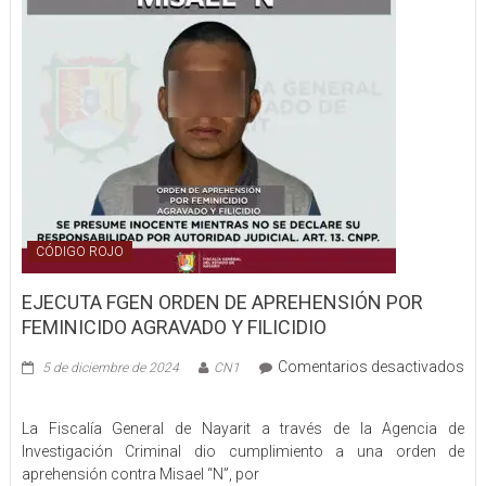
resultaron
lesionadas
en
Tepic
CÓDIGO ROJO
EJECUTA FGEN ORDEN DE APREHENSIÓN POR
FEMINICIDO AGRAVADO Y FILICIDIO
Comentarios desactivados
5 de diciembre de 2024
CN1
en
EJECUTA
La Fiscalía General de Nayarit a través de la Agencia de
FGEN
Investigación Criminal dio cumplimiento a una orden de
ORDEN
aprehensión contra Misael “N”, por
DE