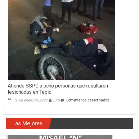
LOS
BOMBEROS
DE
COMPOSTELA
Atiende SSPC a ocho personas que resultaron
lesionadas en Tepic
en
16 de enero de 2022
FPB
Comentarios desactivados
Atiende
SSPC
a
Las Mejores
ocho
personas
que