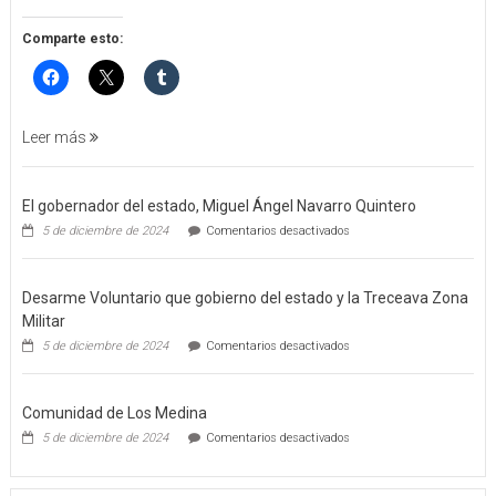
APREHENSIÓN
POR
Comparte esto:
FEMINICIDO
AGRAVADO
Y
FILICIDIO
Leer más
El gobernador del estado, Miguel Ángel Navarro Quintero
en
5 de diciembre de 2024
Comentarios desactivados
El
gobernador
del
Desarme Voluntario que gobierno del estado y la Treceava Zona
estado,
Miguel
Militar
Ángel
en
5 de diciembre de 2024
Comentarios desactivados
Navarro
Desarme
Quintero
Voluntario
que
Comunidad de Los Medina
gobierno
del
en
5 de diciembre de 2024
Comentarios desactivados
estado
Comunidad
y
de
la
Los