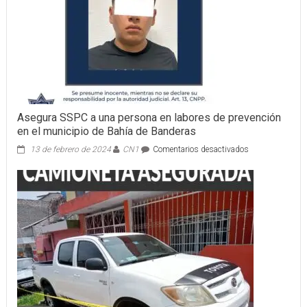
Asegura SSPC a una persona en labores de prevención
en el municipio de Bahía de Banderas
en
13 de febrero de 2024
CN1
Comentarios desactivados
Asegura
SSPC
a
una
persona
en
labores
de
prevención
en
el
municipio