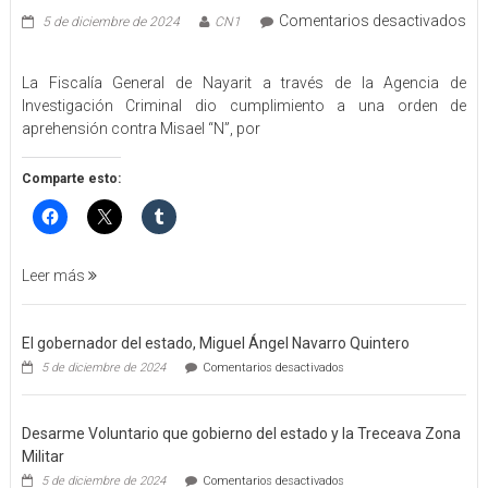
Comentarios desactivados
5 de diciembre de 2024
CN1
en
EJECUTA
La Fiscalía General de Nayarit a través de la Agencia de
FGEN
Investigación Criminal dio cumplimiento a una orden de
ORDEN
aprehensión contra Misael “N”, por
DE
APREHENSIÓN
POR
Comparte esto:
FEMINICIDO
AGRAVADO
Y
FILICIDIO
Leer más
El gobernador del estado, Miguel Ángel Navarro Quintero
en
5 de diciembre de 2024
Comentarios desactivados
El
gobernador
del
Desarme Voluntario que gobierno del estado y la Treceava Zona
estado,
Miguel
Militar
Ángel
en
5 de diciembre de 2024
Comentarios desactivados
Navarro