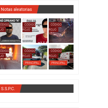
Notas aleatorias
ÓDIGO
CÓDIGO
CÓDIGO
OJO
ROJO
ROJO
ÓDIGO
CÓDIGO
CÓDIGO
OJO
ROJO
ROJO
PRINCIPAL
PRINCIPAL
S.S.P.C.