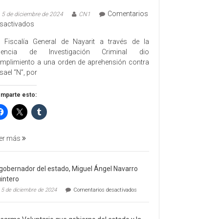
Comentarios
5 de diciembre de 2024
CN1
en
sactivados
EJECUTA
 Fiscalía General de Nayarit a través de la
FGEN
gencia de Investigación Criminal dio
ORDEN
mplimiento a una orden de aprehensión contra
DE
sael “N”, por
APREHENSIÓN
POR
mparte esto:
FEMINICIDO
AGRAVADO
Y
FILICIDIO
er más
 gobernador del estado, Miguel Ángel Navarro
intero
en
5 de diciembre de 2024
Comentarios desactivados
El
gobernador
del
estado,