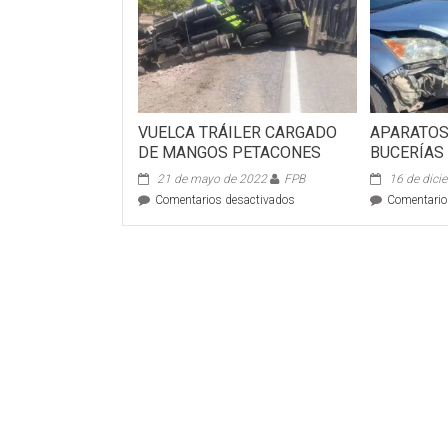
VUELCA TRÁILER CARGADO
APARATOS
DE MANGOS PETACONES
BUCERÍAS
21 de mayo de 2022
FPB
16 de dici
en
Comentarios desactivados
Comentario
VUELCA
TRÁILER
CARGADO
DE
MANGOS
PETACONES