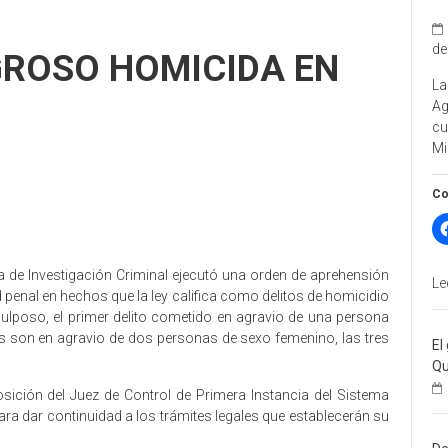
de
GROSO HOMICIDA EN
La
A
cu
Mi
Co
ia de Investigación Criminal ejecutó una orden de aprehensión
Le
 penal en hechos que la ley califica como delitos de homicidio
ulposo, el primer delito cometido en agravio de una persona
os son en agravio de dos personas de sexo femenino, las tres
El
Qu
sición del Juez de Control de Primera Instancia del Sistema
para dar continuidad a los trámites legales que establecerán su