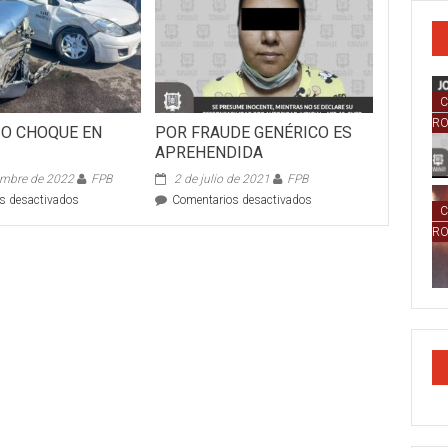
C
R
O CHOQUE EN
POR FRAUDE GENÉRICO ES
APREHENDIDA
embre de 2022
FPB
2 de julio de 2021
FPB
en
en
s desactivados
Comentarios desactivados
C
APARATOSO
POR
R
CHOQUE
FRAUDE
EN
GENÉRICO
BUCERÍAS
ES
APREHENDIDA