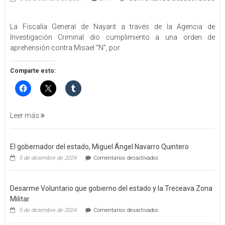
en
EJECUTA
La Fiscalía General de Nayarit a través de la Agencia de
FGEN
Investigación Criminal dio cumplimiento a una orden de
ORDEN
aprehensión contra Misael “N”, por
DE
APREHENSIÓN
POR
Comparte esto:
FEMINICIDO
AGRAVADO
Y
FILICIDIO
Leer más
El gobernador del estado, Miguel Ángel Navarro Quintero
en
5 de diciembre de 2024
Comentarios desactivados
El
gobernador
del
Desarme Voluntario que gobierno del estado y la Treceava Zona
estado,
Miguel
Militar
Ángel
en
5 de diciembre de 2024
Comentarios desactivados
Navarro
Desarme
Quintero
Voluntario