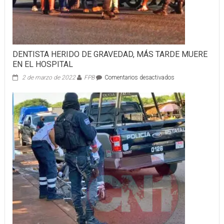
DENTISTA HERIDO DE GRAVEDAD, MÁS TARDE MUERE
EN EL HOSPITAL
en
2 de marzo de 2022
FPB
Comentarios desactivados
DENTISTA
HERIDO
DE
GRAVEDAD,
MÁS
TARDE
MUERE
EN
EL
HOSPITAL