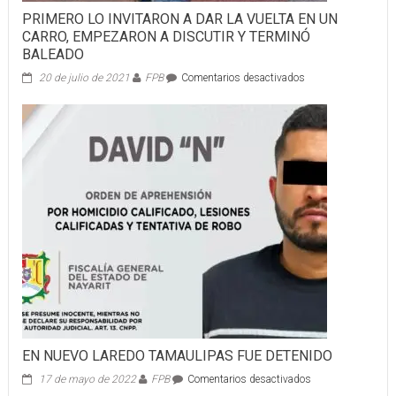
PRIMERO LO INVITARON A DAR LA VUELTA EN UN
CARRO, EMPEZARON A DISCUTIR Y TERMINÓ
BALEADO
en
20 de julio de 2021
FPB
Comentarios desactivados
PRIMERO
LO
INVITARON
A
DAR
LA
VUELTA
EN
UN
CARRO,
EMPEZARON
A
DISCUTIR
Y
TERMINÓ
BALEADO
EN NUEVO LAREDO TAMAULIPAS FUE DETENIDO
en
17 de mayo de 2022
FPB
Comentarios desactivados
EN