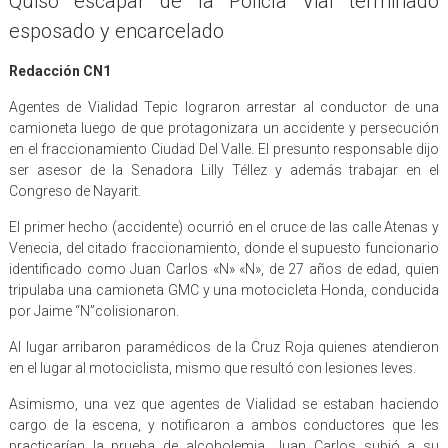
Quiso escapar de la Policía Vial terminado
esposado y encarcelado
Redacción CN1
Agentes de Vialidad Tepic lograron arrestar al conductor de una
camioneta luego de que protagonizara un accidente y persecución
en el fraccionamiento Ciudad Del Valle. El presunto responsable dijo
ser asesor de la Senadora Lilly Téllez y además trabajar en el
Congreso de Nayarit.
El primer hecho (accidente) ocurrió en el cruce de las calle Atenas y
Venecia, del citado fraccionamiento, donde el supuesto funcionario
identificado como Juan Carlos «N» «N», de 27 años de edad, quien
tripulaba una camioneta GMC y una motocicleta Honda, conducida
por Jaime “N”colisionaron.
Al lugar arribaron paramédicos de la Cruz Roja quienes atendieron
en el lugar al motociclista, mismo que resultó con lesiones leves.
Asimismo, una vez que agentes de Vialidad se estaban haciendo
cargo de la escena, y notificaron a ambos conductores que les
practicarían la prueba de alcoholemia, Juan Carlos subió a su