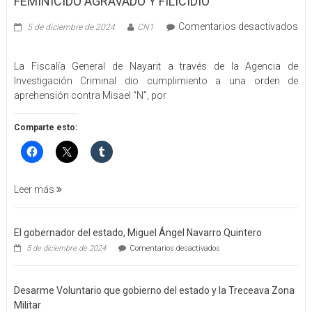
FEMINICIDO AGRAVADO Y FILICIDIO
Comentarios desactivados
5 de diciembre de 2024
CN1
en
EJECUTA
La Fiscalía General de Nayarit a través de la Agencia de
FGEN
Investigación Criminal dio cumplimiento a una orden de
ORDEN
aprehensión contra Misael “N”, por
DE
APREHENSIÓN
POR
Comparte esto:
FEMINICIDO
AGRAVADO
Y
FILICIDIO
Leer más
El gobernador del estado, Miguel Ángel Navarro Quintero
en
5 de diciembre de 2024
Comentarios desactivados
El
gobernador
del
Desarme Voluntario que gobierno del estado y la Treceava Zona
estado,
Miguel
Militar
Ángel