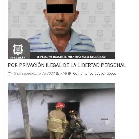
POR PRIVACIÓN ILEGAL DE LA LIBERTAD PERSONAL
en
3 de septiembre de 2021
FPB
Comentarios desactivados
POR
PRIVACIÓN
ILEGAL
DE
LA
LIBERTAD
PERSONAL