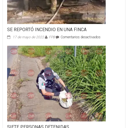
SE REPORTÓ INCENDIO EN UNA FINCA
en
17 de mayo de 2022
FPB
Comentarios desactivados
SE
REPORTÓ
INCENDIO
EN
UNA
FINCA
SIETE PERSONAS DETENIDAS