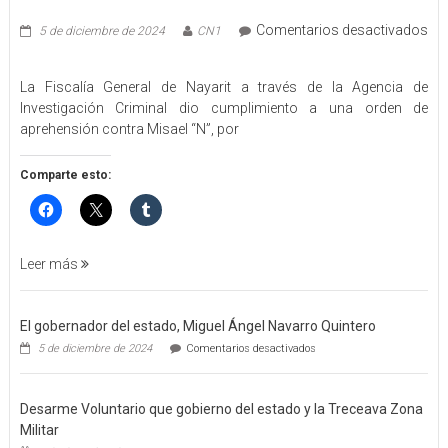
Comentarios desactivados
5 de diciembre de 2024
CN1
en
EJECUTA
La Fiscalía General de Nayarit a través de la Agencia de
FGEN
Investigación Criminal dio cumplimiento a una orden de
ORDEN
aprehensión contra Misael “N”, por
DE
APREHENSIÓN
POR
Comparte esto:
FEMINICIDO
AGRAVADO
Y
FILICIDIO
Leer más
El gobernador del estado, Miguel Ángel Navarro Quintero
en
5 de diciembre de 2024
Comentarios desactivados
El
gobernador
del
Desarme Voluntario que gobierno del estado y la Treceava Zona
estado,
Miguel
Militar
Ángel
en