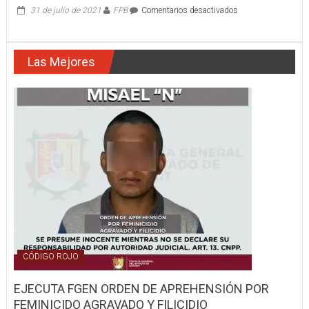
en
31 de julio de 2021
FPB
Comentarios desactivados
EN
IXTLÁN
DEL
Las Mejores
RÍO
JOEL
YA
FUE
APREHENDIDO
CÓDIGO ROJO
EJECUTA FGEN ORDEN DE APREHENSIÓN POR
FEMINICIDO AGRAVADO Y FILICIDIO