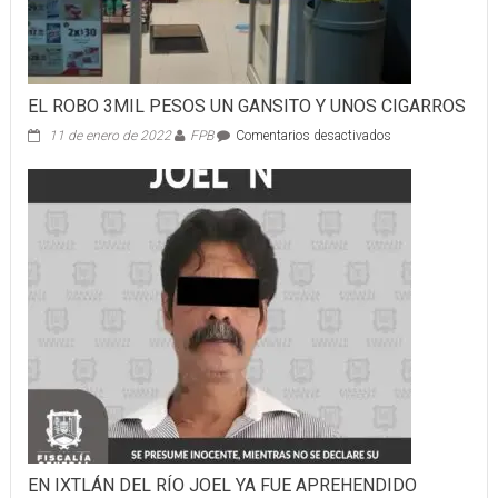
EL ROBO 3MIL PESOS UN GANSITO Y UNOS CIGARROS
en
11 de enero de 2022
FPB
Comentarios desactivados
EL
ROBO
3MIL
PESOS
UN
GANSITO
Y
UNOS
CIGARROS
EN IXTLÁN DEL RÍO JOEL YA FUE APREHENDIDO