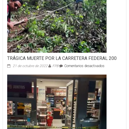
TRÁGICA MUERTE POR LA CARRETERA FEDERAL 200
en
21 de octubre de 2022
FPB
Comentarios desactivados
TRÁGICA
MUERTE
POR
LA
CARRETERA
FEDERAL
200