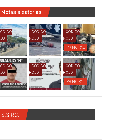
Notas aleatorias
ÓDIGO
CÓDIGO
CÓDIGO
OJO
ROJO
ROJO
PRINCIPAL
ÓDIGO
CÓDIGO
CÓDIGO
OJO
ROJO
ROJO
PRINCIPAL
S.S.P.C.