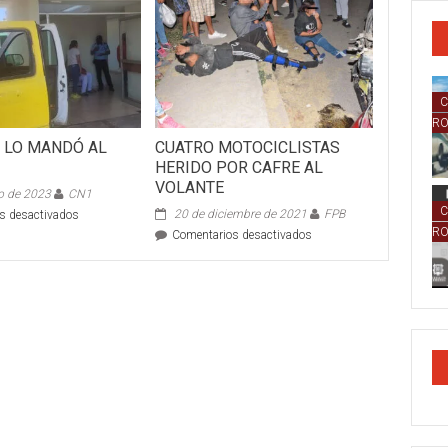
C
R
 LO MANDÓ AL
CUATRO MOTOCICLISTAS
HERIDO POR CAFRE AL
VOLANTE
o de 2023
CN1
C
en
20 de diciembre de 2021
FPB
s desactivados
PELOTAZO
R
en
Comentarios desactivados
LO
CUATRO
MANDÓ
MOTOCICLISTAS
AL
HERIDO
HOSPITAL
POR
CAFRE
AL
VOLANTE