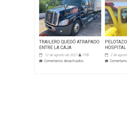
TRAILERO QUEDÓ ATRAPADO
PELOTAZO
ENTRE LA CAJA
HOSPITAL
12 de agosto de 2021
FPB
2 de agost
en
Comentarios desactivados
Comentario
TRAILERO
QUEDÓ
ATRAPADO
ENTRE
LA
CAJA