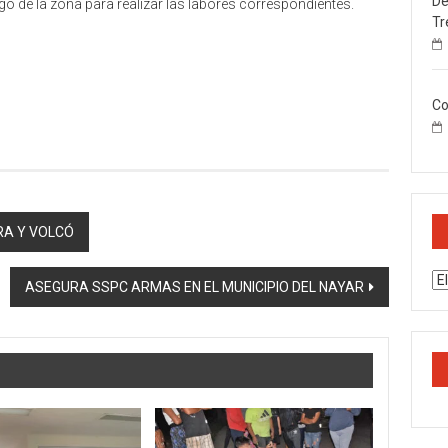
De
o de la zona para realizar las labores correspondientes.
Tr
Co
RA Y VOLCÓ
Ar
ASEGURA SSPC ARMAS EN EL MUNICIPIO DEL NAYAR