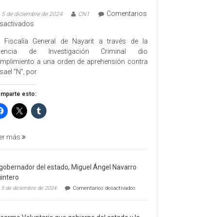
Comentarios
5 de diciembre de 2024
CN1
en
sactivados
EJECUTA
 Fiscalía General de Nayarit a través de la
FGEN
gencia de Investigación Criminal dio
ORDEN
mplimiento a una orden de aprehensión contra
DE
sael “N”, por
APREHENSIÓN
POR
mparte esto:
FEMINICIDO
AGRAVADO
Y
FILICIDIO
er más
 gobernador del estado, Miguel Ángel Navarro
intero
en
5 de diciembre de 2024
Comentarios desactivados
El
gobernador
del
estado,