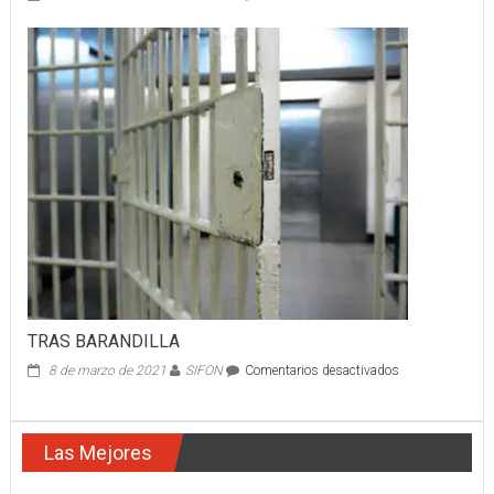
CONDUCTO
SUFRE
ACCIDENTE
POR
EL
LIBRAMIEN
CARRETERO
TRAS BARANDILLA
en
8 de marzo de 2021
SIFON
Comentarios desactivados
TRAS
BARANDILLA
Las Mejores