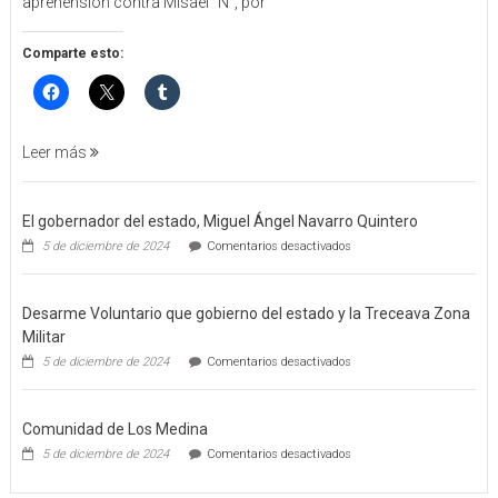
aprehensión contra Misael “N”, por
DE
APREHENSIÓN
POR
Comparte esto:
FEMINICIDO
AGRAVADO
Y
FILICIDIO
Leer más
El gobernador del estado, Miguel Ángel Navarro Quintero
en
5 de diciembre de 2024
Comentarios desactivados
El
gobernador
del
Desarme Voluntario que gobierno del estado y la Treceava Zona
estado,
Miguel
Militar
Ángel
en
5 de diciembre de 2024
Comentarios desactivados
Navarro
Desarme
Quintero
Voluntario
que
Comunidad de Los Medina
gobierno
del
en
5 de diciembre de 2024
Comentarios desactivados
estado
Comunidad
y
de