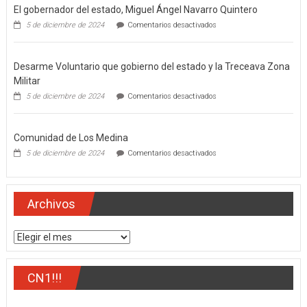
El gobernador del estado, Miguel Ángel Navarro Quintero
en
5 de diciembre de 2024
Comentarios desactivados
El
gobernador
del
Desarme Voluntario que gobierno del estado y la Treceava Zona
estado,
Miguel
Militar
Ángel
en
5 de diciembre de 2024
Comentarios desactivados
Navarro
Desarme
Quintero
Voluntario
que
Comunidad de Los Medina
gobierno
del
en
5 de diciembre de 2024
Comentarios desactivados
estado
Comunidad
y
de
la
Los
Treceava
Medina
Archivos
Zona
Militar
Archivos
CN1!!!