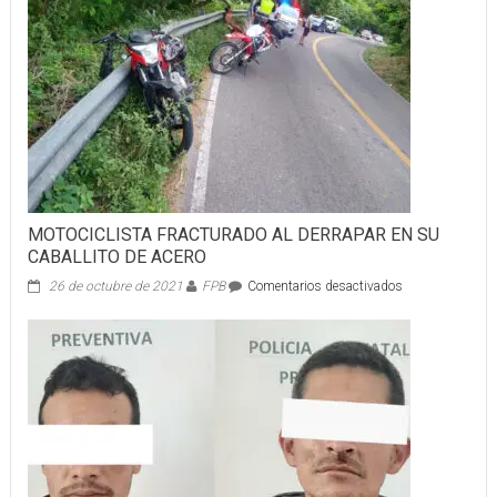
“N”
MOTOCICLISTA FRACTURADO AL DERRAPAR EN SU
CABALLITO DE ACERO
en
26 de octubre de 2021
FPB
Comentarios desactivados
MOTOCICLISTA
FRACTURADO
AL
DERRAPAR
EN
SU
CABALLITO
DE
ACERO