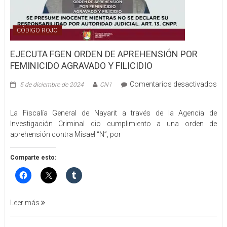
CÓDIGO ROJO
EJECUTA FGEN ORDEN DE APREHENSIÓN POR
FEMINICIDO AGRAVADO Y FILICIDIO
Comentarios desactivados
5 de diciembre de 2024
CN1
en
EJECUTA
La Fiscalía General de Nayarit a través de la Agencia de
FGEN
Investigación Criminal dio cumplimiento a una orden de
ORDEN
aprehensión contra Misael “N”, por
DE
APREHENSIÓN
POR
Comparte esto:
FEMINICIDO
AGRAVADO
Y
FILICIDIO
Leer más