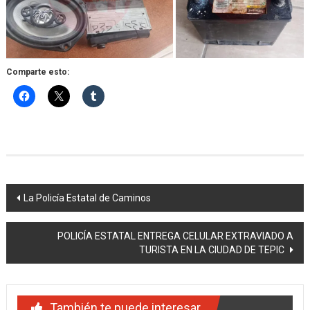
Comparte esto:
Navegación
La Policía Estatal de Caminos
de
POLICÍA ESTATAL ENTREGA CELULAR EXTRAVIADO A
entradas
TURISTA EN LA CIUDAD DE TEPIC
También te puede interesar