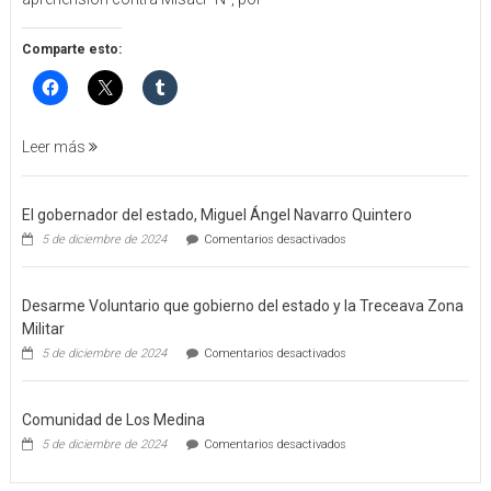
DE
APREHENSIÓN
POR
Comparte esto:
FEMINICIDO
AGRAVADO
Y
FILICIDIO
Leer más
El gobernador del estado, Miguel Ángel Navarro Quintero
en
5 de diciembre de 2024
Comentarios desactivados
El
gobernador
del
Desarme Voluntario que gobierno del estado y la Treceava Zona
estado,
Miguel
Militar
Ángel
en
5 de diciembre de 2024
Comentarios desactivados
Navarro
Desarme
Quintero
Voluntario
que
Comunidad de Los Medina
gobierno
del
en
5 de diciembre de 2024
Comentarios desactivados
estado
Comunidad
y
de
la