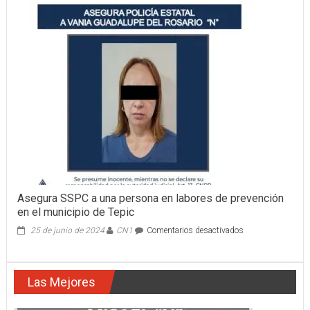
MUNICIPAL
SEGURA
CHAMACO
CON
CARRO
ROBADO
Asegura SSPC a una persona en labores de prevención
en el municipio de Tepic
en
25 de junio de 2024
CN1
Comentarios desactivados
Asegura
SSPC
a
Las Mejores
una
persona
en