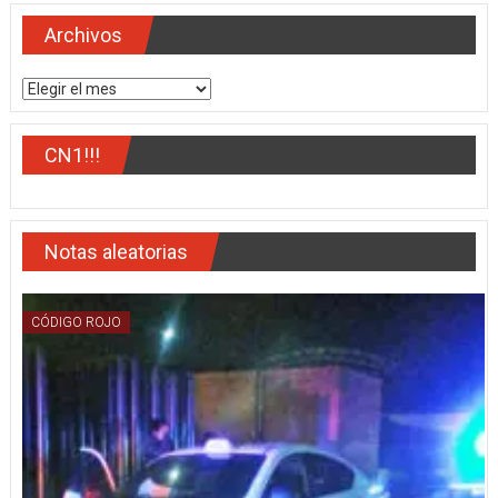
Los
Treceava
Medina
Archivos
Zona
Militar
Archivos
CN1!!!
Notas aleatorias
CÓDIGO ROJO