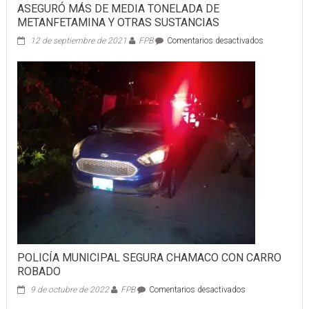
ASEGURÓ MÁS DE MEDIA TONELADA DE
METANFETAMINA Y OTRAS SUSTANCIAS
en
12 de septiembre de 2021
FPB
Comentarios desactivados
ASEGURÓ
MÁS
DE
MEDIA
TONELADA
DE
METANFET
Y
OTRAS
SUSTANCIA
POLICÍA MUNICIPAL SEGURA CHAMACO CON CARRO
ROBADO
en
9 de octubre de 2022
FPB
Comentarios desactivados
POLICÍA