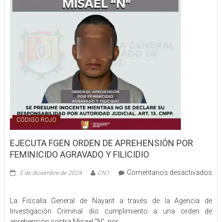
labores
de
prevención
en
el
municipio
de
Tepic
CÓDIGO ROJO
EJECUTA FGEN ORDEN DE APREHENSIÓN POR
FEMINICIDO AGRAVADO Y FILICIDIO
Comentarios desactivados
5 de diciembre de 2024
CN1
en
EJECUTA
La Fiscalía General de Nayarit a través de la Agencia de
FGEN
Investigación Criminal dio cumplimiento a una orden de
ORDEN
aprehensión contra Misael “N”, por