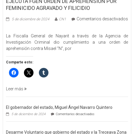
EJECUTA FGEN ORDEN DE APREHENSIÓN POR
FEMINICIDO AGRAVADO Y FILICIDIO
Comentarios desactivados
5 de diciembre de 2024
CN1
en
EJECUTA
La Fiscalía General de Nayarit a través de la Agencia de
FGEN
Investigación Criminal dio cumplimiento a una orden de
ORDEN
aprehensión contra Misael “N”, por
DE
APREHENSIÓN
POR
Comparte esto:
FEMINICIDO
AGRAVADO
Y
FILICIDIO
Leer más
El gobernador del estado, Miguel Ángel Navarro Quintero
en
5 de diciembre de 2024
Comentarios desactivados
El
gobernador
del
Desarme Voluntario que gobierno del estado y la Treceava Zona
estado,