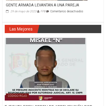
GENTE ARMADA LEVANTAN A UNA PAREJA
en
29 de mayo de 2023
FPB
Comentarios desactivados
GENTE
ARMADA
LEVANTAN
Las Mejores
A
UNA
PAREJA
CÓDIGO ROJO