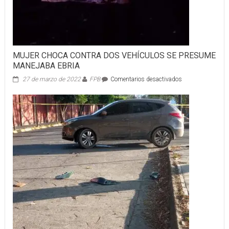
MUJER CHOCA CONTRA DOS VEHÍCULOS SE PRESUME
MANEJABA EBRIA
en
27 de marzo de 2022
FPB
Comentarios desactivados
MUJER
CHOCA
CONTRA
DOS
VEHÍCULOS
SE
PRESUME
MANEJABA
EBRIA