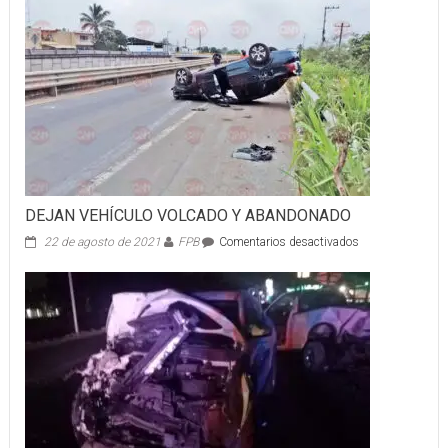
DEJAN VEHÍCULO VOLCADO Y ABANDONADO
en
22 de agosto de 2021
FPB
Comentarios desactivados
DEJAN
VEHÍCULO
VOLCADO
Y
ABANDONADO