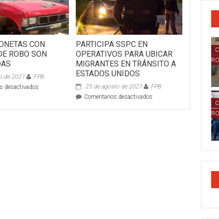
ONETAS CON
PARTICIPA SSPC EN
C
DE ROBO SON
OPERATIVOS PARA UBICAR
R
DAS
MIGRANTES EN TRÁNSITO A
ESTADOS UNIDOS
o de 2021
FPB
en
25 de agosto de 2021
FPB
s desactivados
DOS
en
Comentarios desactivados
C
CAMIONETAS
PARTICIPA
CON
R
SSPC
REPORTE
EN
DE
OPERATIVOS
ROBO
PARA
SON
UBICAR
ASEGURADAS
MIGRANTES
EN
TRÁNSITO
A
ESTADOS
UNIDOS