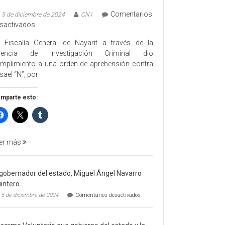
Comentarios
5 de diciembre de 2024
CN1
en
sactivados
EJECUTA
 Fiscalía General de Nayarit a través de la
FGEN
gencia de Investigación Criminal dio
ORDEN
mplimiento a una orden de aprehensión contra
DE
sael “N”, por
APREHENSIÓN
POR
mparte esto:
FEMINICIDO
AGRAVADO
Y
FILICIDIO
er más
 gobernador del estado, Miguel Ángel Navarro
intero
en
5 de diciembre de 2024
Comentarios desactivados
El
gobernador
del
estado,