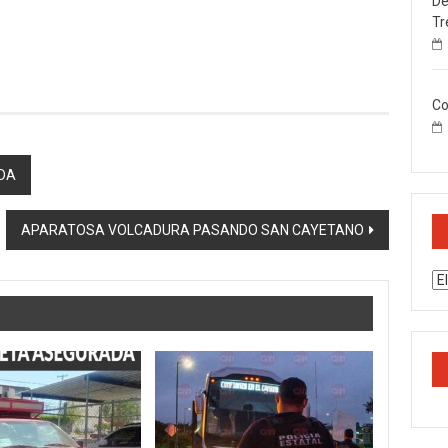
De
Tr
Co
DA
APARATOSA VOLCADURA PASANDO SAN CAYETANO
Ar