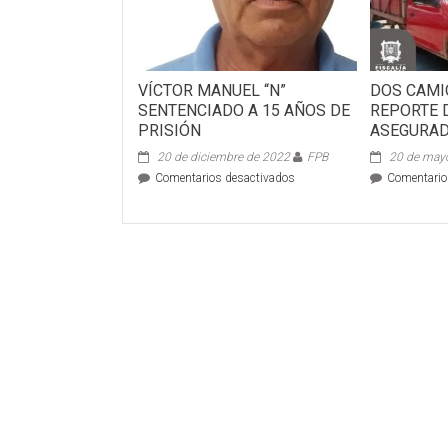
VÍCTOR MANUEL “N”
DOS CAMI
SENTENCIADO A 15 AÑOS DE
REPORTE 
PRISIÓN
ASEGURA
20 de diciembre de 2022
FPB
20 de may
en
Comentarios desactivados
Comentario
VÍCTOR
MANUEL
“N”
SENTENCIADO
A
15
AÑOS
DE
PRISIÓN