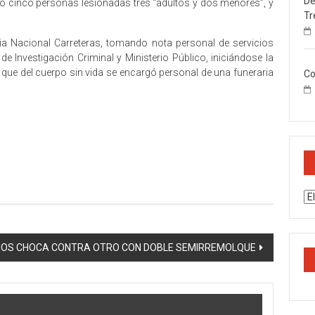
De
o cinco personas lesionadas tres “adultos y dos menores”, y
Tr
a Nacional Carreteras, tomando nota personal de servicios
de Investigación Criminal y Ministerio Público, iniciándose la
 que del cuerpo sin vida se encargó personal de una funeraria
Co
Ar
ENOS CHOCA CONTRA OTRO CON DOBLE SEMIRREMOLQUE