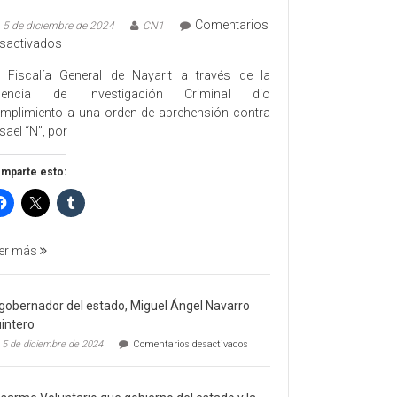
Comentarios
5 de diciembre de 2024
CN1
en
sactivados
EJECUTA
 Fiscalía General de Nayarit a través de la
FGEN
gencia de Investigación Criminal dio
ORDEN
mplimiento a una orden de aprehensión contra
DE
sael “N”, por
APREHENSIÓN
POR
mparte esto:
FEMINICIDO
AGRAVADO
Y
FILICIDIO
er más
 gobernador del estado, Miguel Ángel Navarro
intero
en
5 de diciembre de 2024
Comentarios desactivados
El
gobernador
del
estado,