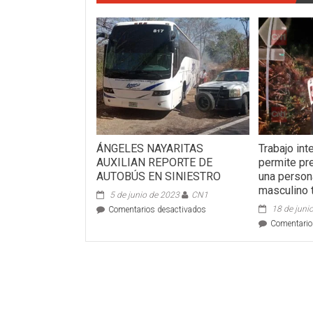
ÁNGELES NAYARITAS
Trabajo int
AUXILIAN REPORTE DE
permite pre
AUTOBÚS EN SINIESTRO
una person
masculino 
5 de junio de 2023
CN1
en
18 de juni
Comentarios desactivados
ÁNGELES
Comentario
NAYARITAS
AUXILIAN
REPORTE
DE
AUTOBÚS
EN
SINIESTRO