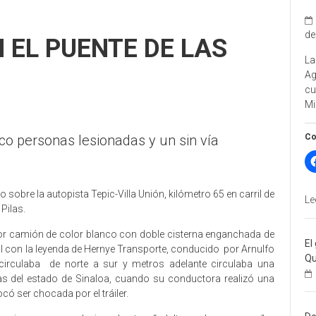
de
 EL PUENTE DE LAS
La
A
cu
Mi
Co
inco personas lesionadas y un sin vía
o sobre la autopista Tepic-Villa Unión, kilómetro 65 en carril de
Le
Pilas.
tor camión de color blanco con doble cisterna enganchada de
El
ral con la leyenda de Hernye Transporte, conducido por Arnulfo
Qu
irculaba de norte a sur y metros adelante circulaba una
s del estado de Sinaloa, cuando su conductora realizó una
ocó ser chocada por el tráiler.