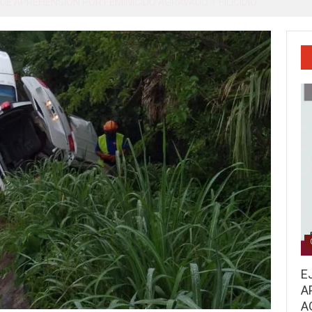
o, Miguel Ángel Navarro Quintero
E
A
A