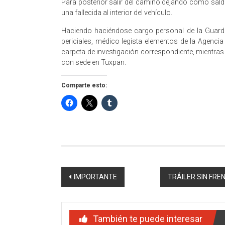
Para posterior salir del camino dejando como sald
una fallecida al interior del vehículo.
Haciendo haciéndose cargo personal de la Guardi
periciales, médico legista elementos de la Agencia 
carpeta de investigación correspondiente, mientras
con sede en Tuxpan.
Comparte esto:
Navegación
IMPORTANTE
TRÁILER SIN FR
de
entradas
También te puede interesar