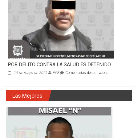
A
LA
PLAYA
POR DELITO CONTRA LA SALUD ES DETENIDO
en
14 de mayo de 2021
FPB
Comentarios desactivados
POR
DELITO
CONTRA
Las Mejores
LA
SALUD
ES
DETENIDO