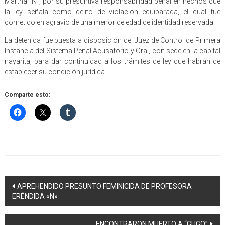
Martha “N”, por su presuntiva responsabilidad penal en hechos que
la ley señala como delito de violación equiparada, el cual fue
cometido en agravio de una menor de edad de identidad reservada.
La detenida fue puesta a disposición del Juez de Control de Primera
Instancia del Sistema Penal Acusatorio y Oral, con sede en la capital
nayarita, para dar continuidad a los trámites de ley que habrán de
establecer su condición jurídica.
Comparte esto:
Navegación
APREHENDIDO PRESUNTO FEMINICIDA DE PROFESORA
ERÉNDIDA «N»
de
entradas
ENCONTRARON MUERTO A “GUGO”