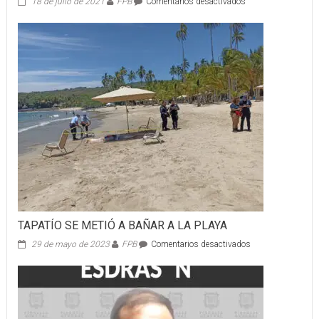
en
18 de julio de 2021
FPB
Comentarios desactivados
UNA
PERSONA
GOLPEADA
Y
DOS
SALAS
DE
CINE
CLAUSURADAS
TAPATÍO SE METIÓ A BAÑAR A LA PLAYA
en
29 de mayo de 2023
FPB
Comentarios desactivados
TAPATÍO
SE
METIÓ
A
BAÑAR