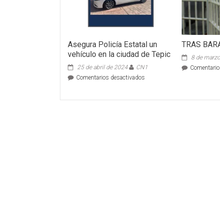
Asegura Policía Estatal un
TRAS BAR
vehículo en la ciudad de Tepic
8 de marz
25 de abril de 2024
CN1
Comentario
en
Comentarios desactivados
Asegura
Policía
Estatal
un
vehículo
en
la
ciudad
de
Tepic