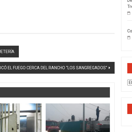
De
Tr
Co
UETERÍA
CÓ EL FUEGO CERCA DEL RANCHO “LOS SANGREGADOS”
Ar