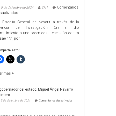
Comentarios
5 de diciembre de 2024
CN1
en
sactivados
EJECUTA
 Fiscalía General de Nayarit a través de la
FGEN
gencia de Investigación Criminal dio
ORDEN
mplimiento a una orden de aprehensión contra
DE
sael “N”, por
APREHENSIÓN
POR
mparte esto:
FEMINICIDO
AGRAVADO
Y
FILICIDIO
er más
 gobernador del estado, Miguel Ángel Navarro
intero
en
5 de diciembre de 2024
Comentarios desactivados
El
gobernador
del
estado,