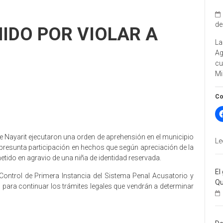
de
IDO POR VIOLAR A
La
A
cu
Mi
Co
e Nayarit ejecutaron una orden de aprehensión en el municipio
Le
 presunta participación en hechos que según apreciación de la
metido en agravio de una niña de identidad reservada.
El
Control de Primera Instancia del Sistema Penal Acusatorio y
Qu
a, para continuar los trámites legales que vendrán a determinar