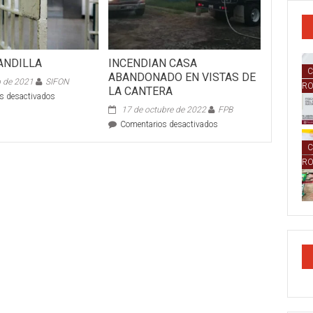
ANDILLA
INCENDIAN CASA
C
ABANDONADO EN VISTAS DE
o de 2021
SIFON
R
LA CANTERA
en
s desactivados
TRAS
17 de octubre de 2022
FPB
BARANDILLA
en
Comentarios desactivados
INCENDIAN
C
CASA
ABANDONADO
R
EN
VISTAS
DE
LA
CANTERA