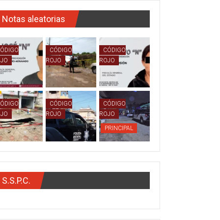
Notas aleatorias
ÓDIGO
CÓDIGO
CÓDIGO
OJO
ROJO
ROJO
ÓDIGO
CÓDIGO
CÓDIGO
OJO
ROJO
ROJO
PRINCIPAL
S.S.P.C.