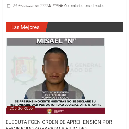
en
24 de octubre de 2022
FPB
Comentarios desactivados
SE
ACTIVA
EL
Las Mejores
PLAN
MARINA
EN
SU
FASE
DE
AUXILIO
A
LA
POBLACIÓN
CIVIL,
EN
EL
ESTADO
DE
NAYARIT
CÓDIGO ROJO
EJECUTA FGEN ORDEN DE APREHENSIÓN POR
FEMINICIDO AGRAVADO Y FILICIDIO