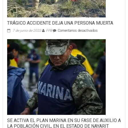
circulación
en
calle
Ejido
TRÁGICO ACCIDENTE DEJA UNA PERSONA MUERTA
en
en
7 de junio de 2022
FPB
Comentarios desactivados
la
TRÁGICO
Colonia
ACCIDENTE
Santa
DEJA
Teresita
UNA
debido
PERSONA
a
MUERTA
la
caída
de
un
árbol.
SE ACTIVA EL PLAN MARINA EN SU FASE DE AUXILIO A
LA POBLACIÓN CIVIL, EN EL ESTADO DE NAYARIT