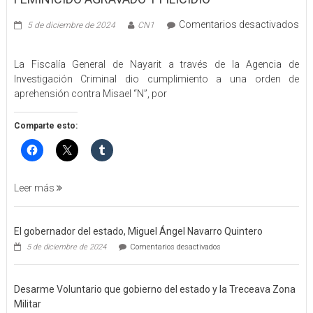
Comentarios desactivados
5 de diciembre de 2024
CN1
en
EJECUTA
La Fiscalía General de Nayarit a través de la Agencia de
FGEN
Investigación Criminal dio cumplimiento a una orden de
ORDEN
aprehensión contra Misael “N”, por
DE
APREHENSIÓN
POR
Comparte esto:
FEMINICIDO
AGRAVADO
Y
FILICIDIO
Leer más
El gobernador del estado, Miguel Ángel Navarro Quintero
en
5 de diciembre de 2024
Comentarios desactivados
El
gobernador
del
Desarme Voluntario que gobierno del estado y la Treceava Zona
estado,
Miguel
Militar
Ángel