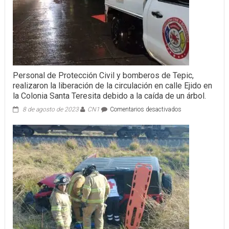
Personal de Protección Civil y bomberos de Tepic,
realizaron la liberación de la circulación en calle Ejido en
la Colonia Santa Teresita debido a la caída de un árbol.
en
8 de agosto de 2023
CN1
Comentarios desactivados
Personal
de
Protección
Civil
y
bomberos
de
Tepic,
realizaron
la
liberación
de
la