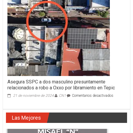
LA
DELEGACIÓN
NAYARIT
DE
LA
FGR
Asegura SSPC a dos masculino presuntamente
relacionados a robo a Oxxo por libramiento en Tepic
en
21 de noviembre de 2024
CN1
Comentarios desactivados
Asegura
SSPC
a
Las Mejores
dos
masculino
presuntamen
relacionados