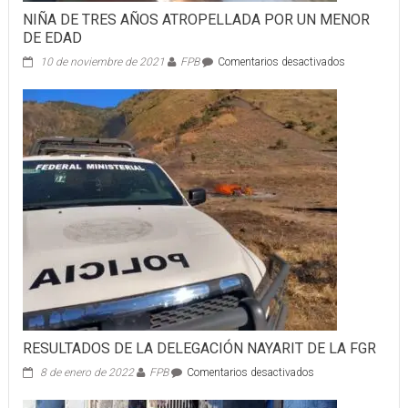
NIÑA DE TRES AÑOS ATROPELLADA POR UN MENOR
DE EDAD
en
10 de noviembre de 2021
FPB
Comentarios desactivados
NIÑA
DE
TRES
AÑOS
ATROPELLA
POR
UN
MENOR
DE
EDAD
RESULTADOS DE LA DELEGACIÓN NAYARIT DE LA FGR
en
8 de enero de 2022
FPB
Comentarios desactivados
RESULTADOS
DE