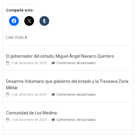
APREHENSIÓN
POR
Comparte esto:
FEMINICIDO
AGRAVADO
Y
FILICIDIO
Leer más
El gobernador del estado, Miguel Ángel Navarro Quintero
en
5 de diciembre de 2024
Comentarios desactivados
El
gobernador
del
Desarme Voluntario que gobierno del estado y la Treceava Zona
estado,
Miguel
Militar
Ángel
en
5 de diciembre de 2024
Comentarios desactivados
Navarro
Desarme
Quintero
Voluntario
que
Comunidad de Los Medina
gobierno
del
en
5 de diciembre de 2024
Comentarios desactivados
estado
Comunidad
y
de
la
Los