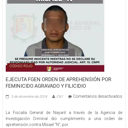
a
robo
a
Oxxo
por
libramiento
en
Tepic
CÓDIGO ROJO
EJECUTA FGEN ORDEN DE APREHENSIÓN POR
FEMINICIDO AGRAVADO Y FILICIDIO
Comentarios desactivados
5 de diciembre de 2024
CN1
en
EJECUTA
La Fiscalía General de Nayarit a través de la Agencia de
FGEN
Investigación Criminal dio cumplimiento a una orden de
ORDEN
aprehensión contra Misael “N”, por
DE