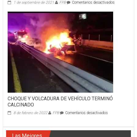
en
1 de septiembre de 2021
FPB
Comentarios desactivados
MUJER
PRENSADA
RESCATADA
CON
LAS
QUIJADAS
DE
LA
VIDA
CHOQUE Y VOLCADURA DE VEHÍCULO TERMINÓ
CALCINADO
en
8 de febrero de 2022
FPB
Comentarios desactivados
CHOQUE
Y
VOLCADURA
Las Mejores
DE