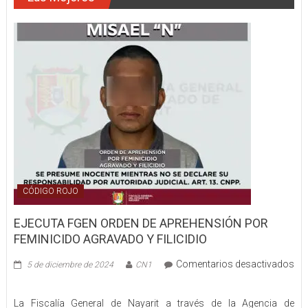
VEHÍCULO
TERMINÓ
CALCINADO
CÓDIGO ROJO
EJECUTA FGEN ORDEN DE APREHENSIÓN POR
FEMINICIDO AGRAVADO Y FILICIDIO
Comentarios desactivados
5 de diciembre de 2024
CN1
en
EJECUTA
La Fiscalía General de Nayarit a través de la Agencia de
FGEN