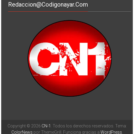
Redaccion@codigonayar.com
Copyright © 2026
CN-1
. Todos los derechos reservados. Tema:
ColorNews
por ThemeGrill. Funciona gracias a
WordPress
.