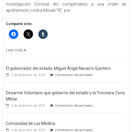
Investigación Criminal dio cumplimiento a una orden de
ORDEN
aprehensión contra Misael “N”, por
DE
APREHENSIÓN
POR
Comparte esto:
FEMINICIDO
AGRAVADO
Y
FILICIDIO
Leer más
El gobernador del estado, Miguel Ángel Navarro Quintero
en
5 de diciembre de 2024
Comentarios desactivados
El
gobernador
del
Desarme Voluntario que gobierno del estado y la Treceava Zona
estado,
Miguel
Militar
Ángel
en
5 de diciembre de 2024
Comentarios desactivados
Navarro
Desarme
Quintero
Voluntario
que
Comunidad de Los Medina
gobierno
del
en
5 de diciembre de 2024
Comentarios desactivados