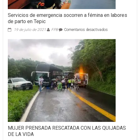
Servicios de emergencia socorren a fémina en labores
de parto en Tepic
en
19 de julio de 2021
FPB
Comentarios desactivados
Servicios
de
emergencia
socorren
a
fémina
en
labores
de
parto
en
Tepic
MUJER PRENSADA RESCATADA CON LAS QUIJADAS
DE LA VIDA