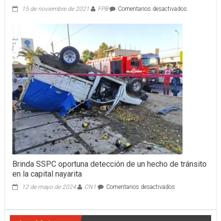
en
15 de noviembre de 2021
FPB
Comentarios desactivados
SE
REPORTÓ
UN
CHOQUE
MÚLTIPLE
Brinda SSPC oportuna detección de un hecho de tránsito
en la capital nayarita
en
12 de mayo de 2024
CN1
Comentarios desactivados
Brinda
SSPC
oportuna