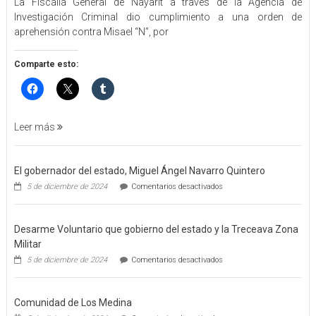
La Fiscalía General de Nayarit a través de la Agencia de
FGEN
Investigación Criminal dio cumplimiento a una orden de
ORDEN
aprehensión contra Misael “N”, por
DE
APREHENSIÓN
POR
Comparte esto:
FEMINICIDO
AGRAVADO
Y
FILICIDIO
Leer más
El gobernador del estado, Miguel Ángel Navarro Quintero
en
5 de diciembre de 2024
Comentarios desactivados
El
gobernador
del
Desarme Voluntario que gobierno del estado y la Treceava Zona
estado,
Miguel
Militar
Ángel
en
5 de diciembre de 2024
Comentarios desactivados
Navarro
Desarme
Quintero
Voluntario
que
Comunidad de Los Medina
gobierno
del
en