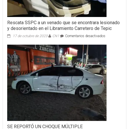
Rescata SSPC a un venado que se encontrara lesionado
y desorientado en el Libramiento Carretero de Tepic
en
17 de octubre de 2023
CN1
Comentarios desactivados
Rescata
SSPC
a
un
venado
que
se
encontrara
lesionado
y
desorientado
en
el
Libramiento
Carretero
de
Tepic
SE REPORTÓ UN CHOQUE MÚLTIPLE