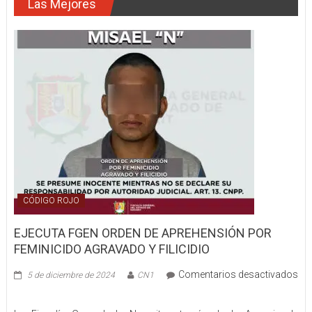
Las Mejores
detección
de
un
hecho
de
tránsito
en
la
capital
nayarita
CÓDIGO ROJO
EJECUTA FGEN ORDEN DE APREHENSIÓN POR
FEMINICIDO AGRAVADO Y FILICIDIO
Comentarios desactivados
5 de diciembre de 2024
CN1
en
EJECUTA