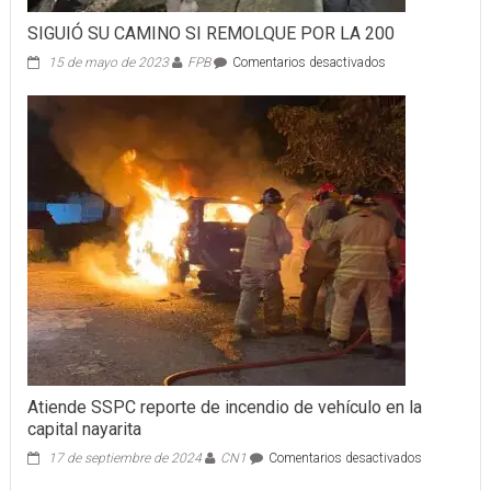
SIGUIÓ SU CAMINO SI REMOLQUE POR LA 200
en
15 de mayo de 2023
FPB
Comentarios desactivados
SIGUIÓ
SU
CAMINO
SI
REMOLQUE
POR
LA
200
Atiende SSPC reporte de incendio de vehículo en la
capital nayarita
en
17 de septiembre de 2024
CN1
Comentarios desactivados
Atiende