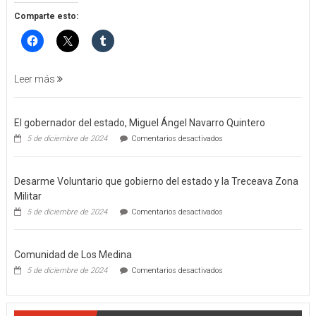
APREHENSIÓN
POR
Comparte esto:
FEMINICIDO
AGRAVADO
Y
FILICIDIO
Leer más
El gobernador del estado, Miguel Ángel Navarro Quintero
en
5 de diciembre de 2024
Comentarios desactivados
El
gobernador
del
Desarme Voluntario que gobierno del estado y la Treceava Zona
estado,
Miguel
Militar
Ángel
en
5 de diciembre de 2024
Comentarios desactivados
Navarro
Desarme
Quintero
Voluntario
que
Comunidad de Los Medina
gobierno
del
en
5 de diciembre de 2024
Comentarios desactivados
estado
Comunidad
y
de
la
Los
Treceava
Medina