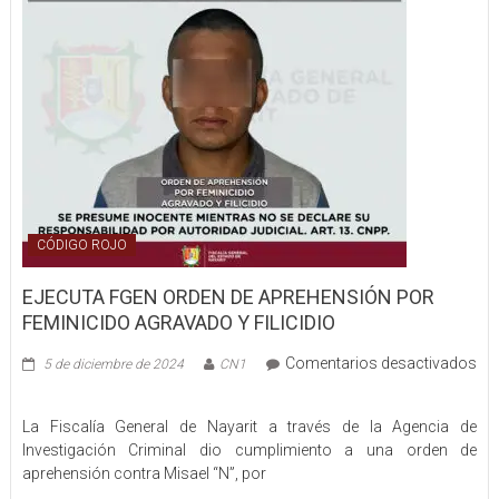
CARRO
CÓDIGO ROJO
EJECUTA FGEN ORDEN DE APREHENSIÓN POR
FEMINICIDO AGRAVADO Y FILICIDIO
Comentarios desactivados
5 de diciembre de 2024
CN1
en
EJECUTA
La Fiscalía General de Nayarit a través de la Agencia de
FGEN
Investigación Criminal dio cumplimiento a una orden de
ORDEN
aprehensión contra Misael “N”, por
DE