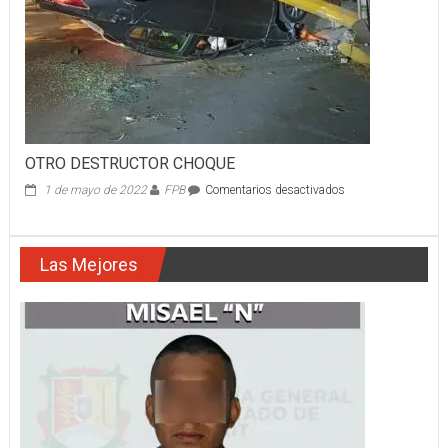
ACUSADO
DE
HACER
TOCAMIENTOS
A
JOVENCITA
OTRO DESTRUCTOR CHOQUE
en
1 de mayo de 2022
FPB
Comentarios desactivados
OTRO
DESTRUCTOR
CHOQUE
Las Mejores