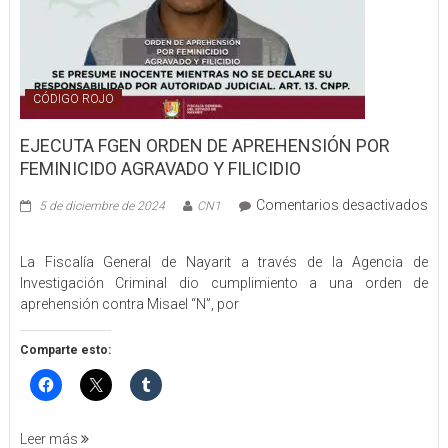
CÓDIGO ROJO
EJECUTA FGEN ORDEN DE APREHENSIÓN POR
FEMINICIDO AGRAVADO Y FILICIDIO
Comentarios desactivados
5 de diciembre de 2024
CN1
en
EJECUTA
La Fiscalía General de Nayarit a través de la Agencia de
FGEN
Investigación Criminal dio cumplimiento a una orden de
ORDEN
aprehensión contra Misael “N”, por
DE
APREHENSIÓN
POR
Comparte esto:
FEMINICIDO
AGRAVADO
Y
FILICIDIO
Leer más