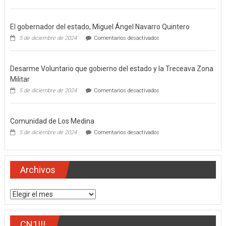
El gobernador del estado, Miguel Ángel Navarro Quintero
en
5 de diciembre de 2024
Comentarios desactivados
El
gobernador
del
Desarme Voluntario que gobierno del estado y la Treceava Zona
estado,
Miguel
Militar
Ángel
en
5 de diciembre de 2024
Comentarios desactivados
Navarro
Desarme
Quintero
Voluntario
que
Comunidad de Los Medina
gobierno
del
en
5 de diciembre de 2024
Comentarios desactivados
estado
Comunidad
y
de
la
Los
Treceava
Medina
Archivos
Zona
Militar
Archivos
CN1!!!