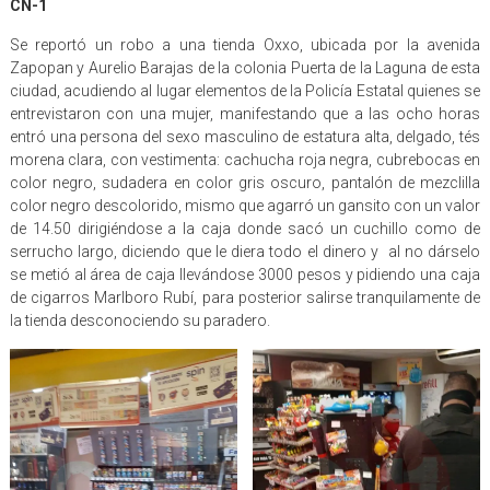
CN-1
Se reportó un robo a una tienda Oxxo, ubicada por la avenida
Zapopan y Aurelio Barajas de la colonia Puerta de la Laguna de esta
ciudad, acudiendo al lugar elementos de la Policía Estatal quienes se
entrevistaron con una mujer, manifestando que a las ocho horas
entró una persona del sexo masculino de estatura alta, delgado, tés
morena clara, con vestimenta: cachucha roja negra, cubrebocas en
color negro, sudadera en color gris oscuro, pantalón de mezclilla
color negro descolorido, mismo que agarró un gansito con un valor
de 14.50 dirigiéndose a la caja donde sacó un cuchillo como de
serrucho largo, diciendo que le diera todo el dinero y al no dárselo
se metió al área de caja llevándose 3000 pesos y pidiendo una caja
de cigarros Marlboro Rubí, para posterior salirse tranquilamente de
la tienda desconociendo su paradero.