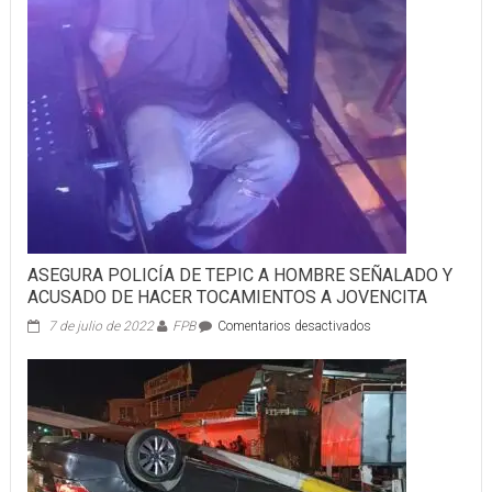
CIÉNAGA
Y
NO
PUDO
SALIR
VIVO
ASEGURA POLICÍA DE TEPIC A HOMBRE SEÑALADO Y
ACUSADO DE HACER TOCAMIENTOS A JOVENCITA
en
7 de julio de 2022
FPB
Comentarios desactivados
ASEGURA
POLICÍA
DE
TEPIC
A
HOMBRE
SEÑALADO
Y