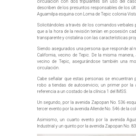
circulación con dos tripulantes sin uso del ca
describen de los presuntos responsables de los últ
Aguamilpa esquina con Loma de Tepic colonia Vista
Solicitándoles a través de los comandos verbales
que a la hora de la revisión tenían en posesión cad
transparente y cristalina con las características pr
Siendo asegurados una persona que responde al nom
California, vecino de Tepic. De la misma manera, 
vecino de Tepic, asegurándose también una mot
circulación.
Cabe señalar que estas personas se encuentran 
robo a tiendas de autoservicio; un primer por l
referencia a un costado de la clínica 1 del IMSS.
Un segundo, por la avenida Zapopan No. 536 esquin
tercer evento por la avenida Allende No. 546 de la c
Asimismo, un cuarto evento por la avenida Agua
Industrial y un quinto por la avenida Zapopan No. 83