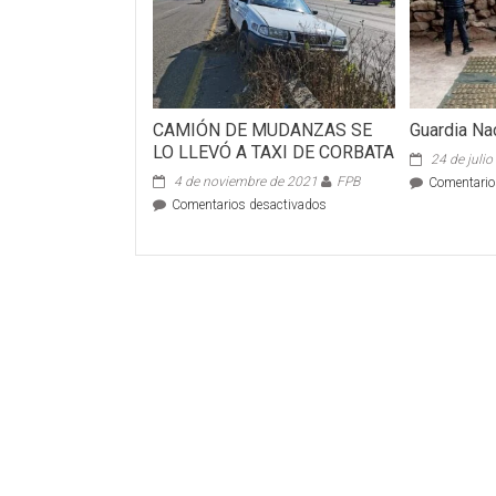
CAMIÓN DE MUDANZAS SE
Guardia Na
LO LLEVÓ A TAXI DE CORBATA
24 de juli
4 de noviembre de 2021
FPB
Comentario
en
Comentarios desactivados
CAMIÓN
DE
MUDANZAS
SE
LO
LLEVÓ
A
TAXI
DE
CORBATA