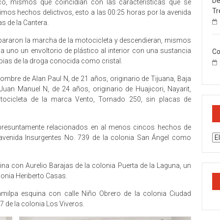
De
sco, mismos que coincidían con las características que se
Tr
imos hechos delictivos, esto a las 00:25 horas por la avenida
s de la Cantera.
 pararon la marcha de la motocicleta y descendieran, mismos
a uno un envoltorio de plástico al interior con una sustancia
Co
opias de la droga conocida como cristal.
bre de Alan Paul N, de 21 años, originario de Tijuana, Baja
Juan Manuel N, de 24 años, originario de Huajicori, Nayarit,
ocicleta de la marca Vento, Tornado 250, sin placas de
presuntamente relacionados en al menos cincos hechos de
Ar
a avenida Insurgentes No. 739 de la colonia San Ángel como
a con Aurelio Barajas de la colonia Puerta de la Laguna, un
olonia Heriberto Casas.
milpa esquina con calle Niño Obrero de la colonia Ciudad
7 de la colonia Los Viveros.