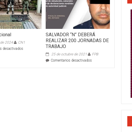
cional
SALVADOR “N” DEBERÁ
REALIZAR 200 JORNADAS DE
o de 2024
CN1
TRABAJO
en
s desactivados
Guardia
25 de octubre de 2021
FPB
Nacional
en
Comentarios desactivados
SALVADOR
“N”
DEBERÁ
REALIZAR
200
JORNADAS
DE
TRABAJO