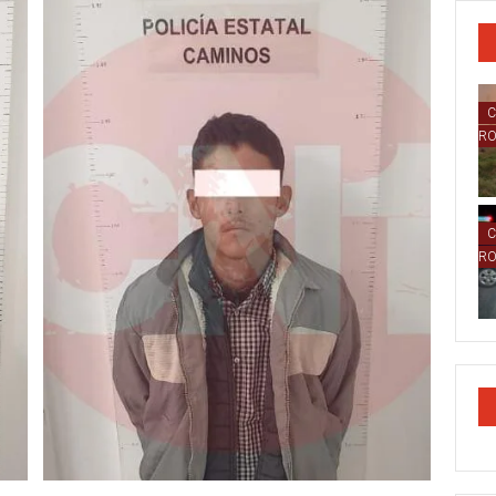
C
R
C
R