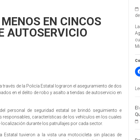
de
 MENOS EN CINCOS
La
E AUTOSERVICIO
A
cu
Mi
Co
 través de la Policía Estatal lograron el aseguramiento de dos
Le
os en el delito de robo y asalto a tiendas de autoservicio en
El
 del personal de seguridad estatal se brindó seguimiento e
Qu
os responsables, características de los vehículos en los cuales
localización durante los patrullajes por cada sector.
ía Estatal tuvieron a la vista una motocicleta sin placas de