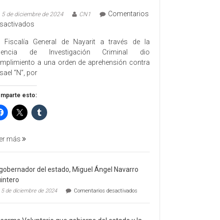
Comentarios
5 de diciembre de 2024
CN1
en
sactivados
EJECUTA
 Fiscalía General de Nayarit a través de la
FGEN
gencia de Investigación Criminal dio
ORDEN
mplimiento a una orden de aprehensión contra
DE
sael “N”, por
APREHENSIÓN
POR
mparte esto:
FEMINICIDO
AGRAVADO
Y
FILICIDIO
er más
 gobernador del estado, Miguel Ángel Navarro
intero
en
5 de diciembre de 2024
Comentarios desactivados
El
gobernador
del
estado,