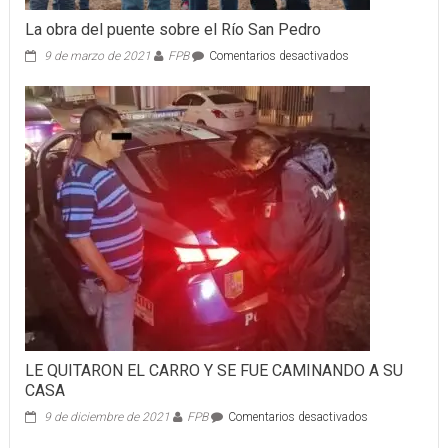
La obra del puente sobre el Río San Pedro
en
9 de marzo de 2021
FPB
Comentarios desactivados
La
obra
del
puente
sobre
el
Río
San
Pedro
LE QUITARON EL CARRO Y SE FUE CAMINANDO A SU
CASA
en
9 de diciembre de 2021
FPB
Comentarios desactivados
LE