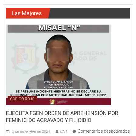
QUITARON
EL
Las Mejores
CARRO
Y
SE
FUE
CAMINANDO
A
SU
CASA
CÓDIGO ROJO
EJECUTA FGEN ORDEN DE APREHENSIÓN POR
FEMINICIDO AGRAVADO Y FILICIDIO
Comentarios desactivados
5 de diciembre de 2024
CN1