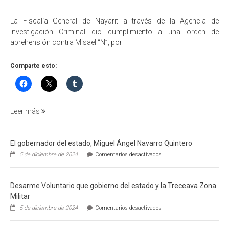
en
EJECUTA
La Fiscalía General de Nayarit a través de la Agencia de
FGEN
Investigación Criminal dio cumplimiento a una orden de
ORDEN
aprehensión contra Misael “N”, por
DE
APREHENSIÓN
POR
Comparte esto:
FEMINICIDO
AGRAVADO
Y
FILICIDIO
Leer más
El gobernador del estado, Miguel Ángel Navarro Quintero
en
5 de diciembre de 2024
Comentarios desactivados
El
gobernador
del
Desarme Voluntario que gobierno del estado y la Treceava Zona
estado,
Miguel
Militar
Ángel
en
5 de diciembre de 2024
Comentarios desactivados
Navarro
Desarme
Quintero
Voluntario