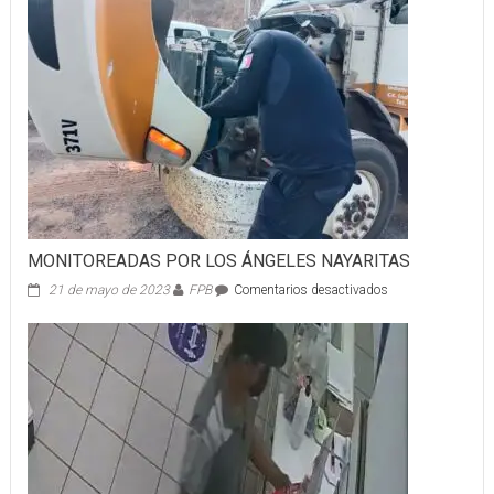
MONITOREADAS POR LOS ÁNGELES NAYARITAS
en
21 de mayo de 2023
FPB
Comentarios desactivados
MONITOREADAS
POR
LOS
ÁNGELES
NAYARITAS