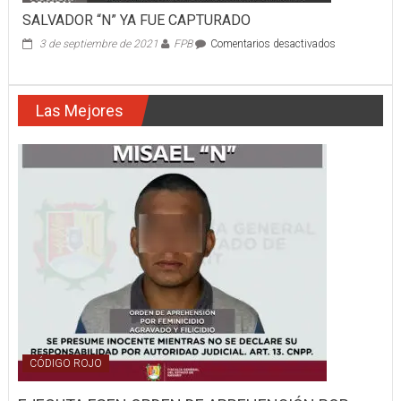
SALVADOR “N” YA FUE CAPTURADO
en
3 de septiembre de 2021
FPB
Comentarios desactivados
SALVADOR
“N”
YA
Las Mejores
FUE
CAPTURADO
CÓDIGO ROJO