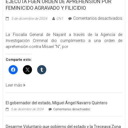
EJECUTA FGEN ORDEN DE APREHENSIÓN POR
FEMINICIDO AGRAVADO Y FILICIDIO
Comentarios desactivados
5 de diciembre de 2024
CN1
en
EJECUTA
La Fiscalía General de Nayarit a través de la Agencia de
FGEN
Investigación Criminal dio cumplimiento a una orden de
ORDEN
aprehensión contra Misael “N”, por
DE
APREHENSIÓN
POR
Comparte esto:
FEMINICIDO
AGRAVADO
Y
FILICIDIO
Leer más
El gobernador del estado, Miguel Ángel Navarro Quintero
en
5 de diciembre de 2024
Comentarios desactivados
El
gobernador
del
Desarme Voluntario que gobierno del estado y la Treceava Zona
estado,