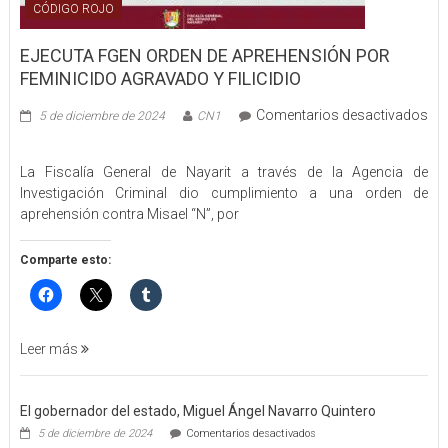
CÓDIGO ROJO
EJECUTA FGEN ORDEN DE APREHENSIÓN POR
FEMINICIDO AGRAVADO Y FILICIDIO
Comentarios desactivados
5 de diciembre de 2024
CN1
en
EJECUTA
La Fiscalía General de Nayarit a través de la Agencia de
FGEN
Investigación Criminal dio cumplimiento a una orden de
ORDEN
aprehensión contra Misael “N”, por
DE
APREHENSIÓN
POR
Comparte esto:
FEMINICIDO
AGRAVADO
Y
FILICIDIO
Leer más
El gobernador del estado, Miguel Ángel Navarro Quintero
en
5 de diciembre de 2024
Comentarios desactivados
El