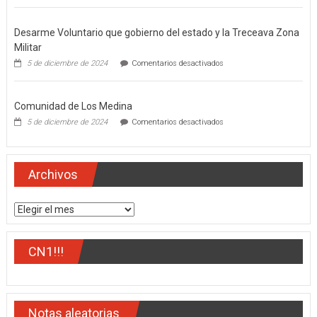
gobernador
del
Desarme Voluntario que gobierno del estado y la Treceava Zona
estado,
Miguel
Militar
Ángel
en
5 de diciembre de 2024
Comentarios desactivados
Navarro
Desarme
Quintero
Voluntario
que
Comunidad de Los Medina
gobierno
del
en
5 de diciembre de 2024
Comentarios desactivados
estado
Comunidad
y
de
la
Los
Treceava
Medina
Archivos
Zona
Militar
Archivos
CN1!!!
Notas aleatorias