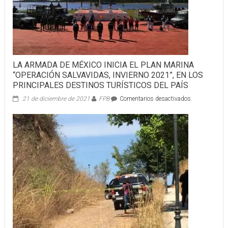
LA ARMADA DE MÉXICO INICIA EL PLAN MARINA
“OPERACIÓN SALVAVIDAS, INVIERNO 2021”, EN LOS
PRINCIPALES DESTINOS TURÍSTICOS DEL PAÍS
en
21 de diciembre de 2021
FPB
Comentarios desactivados
LA
ARMADA
DE
MÉXICO
INICIA
EL
PLAN
MARINA
“OPERACIÓN
SALVAVIDAS,
INVIERNO
2021”,
EN
LOS