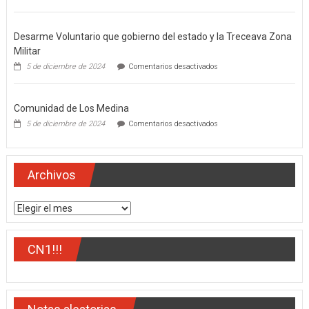
El
gobernador
del
Desarme Voluntario que gobierno del estado y la Treceava Zona
estado,
Miguel
Militar
Ángel
en
5 de diciembre de 2024
Comentarios desactivados
Navarro
Desarme
Quintero
Voluntario
que
Comunidad de Los Medina
gobierno
del
en
5 de diciembre de 2024
Comentarios desactivados
estado
Comunidad
y
de
la
Los
Treceava
Medina
Archivos
Zona
Militar
Archivos
CN1!!!