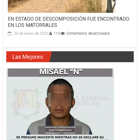
PRINCIPALES
DESTINOS
TURÍSTICOS
EN ESTADO DE DESCOMPOSICIÓN FUE ENCONTRADO
DEL
EN LOS MATORRALES
PAÍS
en
25 de enero de 2022
FPB
Comentarios desactivados
EN
ESTADO
DE
Las Mejores
DESCOMPOSICI
FUE
ENCONTRADO
EN
LOS
MATORRALES