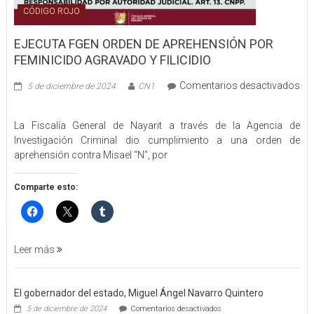
CÓDIGO ROJO
EJECUTA FGEN ORDEN DE APREHENSIÓN POR
FEMINICIDO AGRAVADO Y FILICIDIO
Comentarios desactivados
5 de diciembre de 2024
CN1
en
EJECUTA
La Fiscalía General de Nayarit a través de la Agencia de
FGEN
Investigación Criminal dio cumplimiento a una orden de
ORDEN
aprehensión contra Misael “N”, por
DE
APREHENSIÓN
POR
Comparte esto:
FEMINICIDO
AGRAVADO
Y
FILICIDIO
Leer más
El gobernador del estado, Miguel Ángel Navarro Quintero
en
5 de diciembre de 2024
Comentarios desactivados