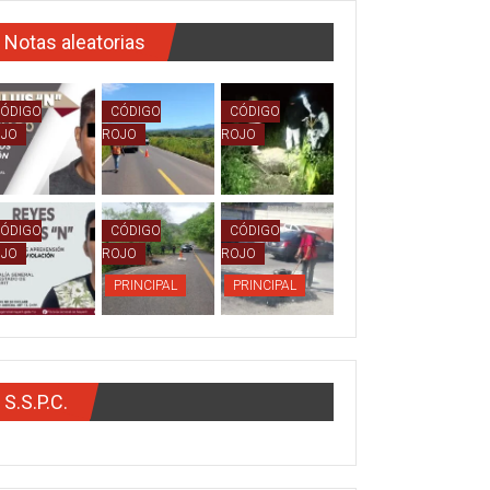
Notas aleatorias
ÓDIGO
CÓDIGO
CÓDIGO
OJO
ROJO
ROJO
ÓDIGO
CÓDIGO
CÓDIGO
OJO
ROJO
ROJO
PRINCIPAL
PRINCIPAL
S.S.P.C.