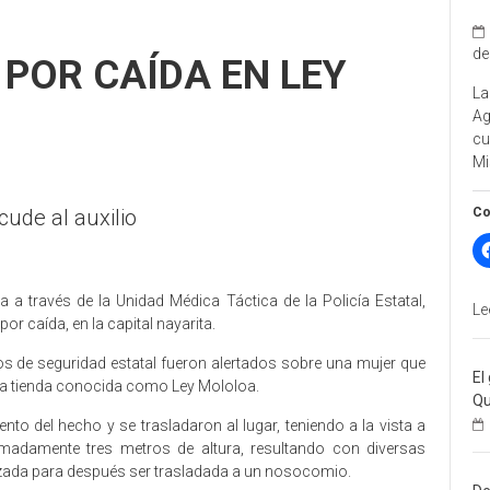
de
POR CAÍDA EN LEY
La
A
cu
Mi
Co
cude al auxilio
 a través de la Unidad Médica Táctica de la Policía Estatal,
Le
or caída, en la capital nayarita.
s de seguridad estatal fueron alertados sobre una mujer que
El
de la tienda conocida como Ley Mololoa.
Qu
o del hecho y se trasladaron al lugar, teniendo a la vista a
adamente tres metros de altura, resultando con diversas
lizada para después ser trasladada a un nosocomio.