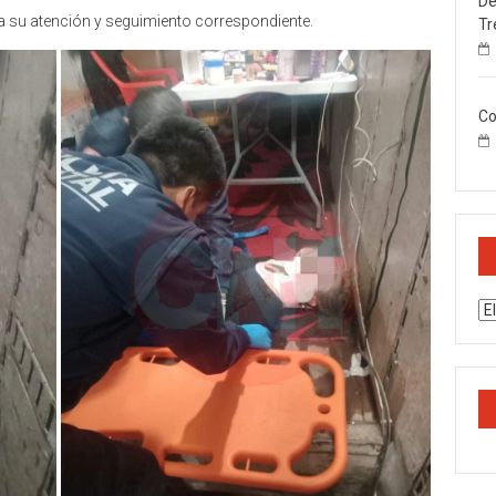
De
ara su atención y seguimiento correspondiente.
Tr
Co
Ar