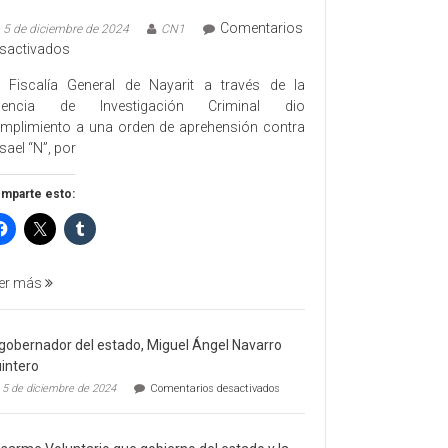
Comentarios
5 de diciembre de 2024
CN1
en
sactivados
EJECUTA
 Fiscalía General de Nayarit a través de la
FGEN
gencia de Investigación Criminal dio
ORDEN
mplimiento a una orden de aprehensión contra
DE
sael “N”, por
APREHENSIÓN
POR
mparte esto:
FEMINICIDO
AGRAVADO
Y
FILICIDIO
er más
 gobernador del estado, Miguel Ángel Navarro
intero
en
5 de diciembre de 2024
Comentarios desactivados
El
gobernador
del
estado,