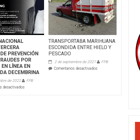
NACIONAL
TRANSPORTABA MARIHUANA
TERCERA
ESCONDIDA ENTRE HIELO Y
DE PREVENCIÓN
PESCADO
FRAUDES POR
2 de septiembre de 2021
FPB
EN LÍNEA EN
en
Comentarios desactivados
DA DECEMBRINA
TRANSPORTABA
MARIHUANA
mbre de 2022
FPB
ESCONDIDA
en
s desactivados
ENTRE
GUARDIA
HIELO
NACIONAL
Y
REALIZA
PESCADO
TERCERA
JORNADA
DE
PREVENCIÓN
CONTRA
FRAUDES