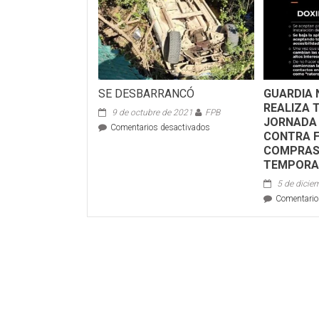
SE DESBARRANCÓ
GUARDIA 
REALIZA 
9 de octubre de 2021
FPB
JORNADA 
en
Comentarios desactivados
CONTRA 
SE
COMPRAS 
DESBARRANCÓ
TEMPORA
5 de dicie
Comentario