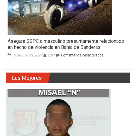
Asegura SSPC a masculino presuntamente relacionado
en hecho de violencia en Bahía de Banderas
en
5 de julio de 2024
CN1
Comentarios desactivados
Asegura
SSPC
a
Las Mejores
masculino
presuntamente
relacionado
en
hecho
de
violencia
en
Bahía
de
Banderas