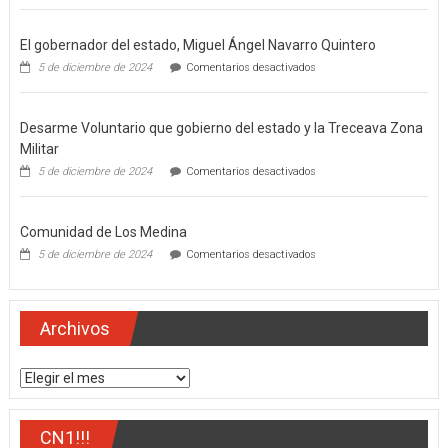
El gobernador del estado, Miguel Ángel Navarro Quintero
en
5 de diciembre de 2024
Comentarios desactivados
El
gobernador
del
Desarme Voluntario que gobierno del estado y la Treceava Zona
estado,
Miguel
Militar
Ángel
en
5 de diciembre de 2024
Comentarios desactivados
Navarro
Desarme
Quintero
Voluntario
que
Comunidad de Los Medina
gobierno
del
en
5 de diciembre de 2024
Comentarios desactivados
estado
Comunidad
y
de
la
Los
Treceava
Medina
Archivos
Zona
Militar
Archivos
CN1!!!