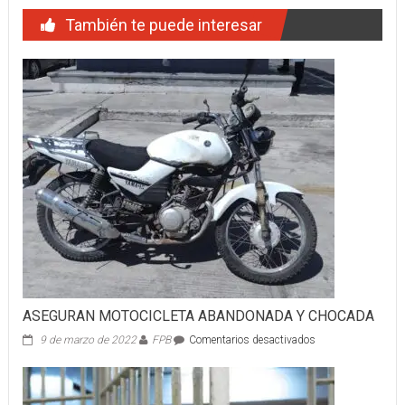
También te puede interesar
ASEGURAN MOTOCICLETA ABANDONADA Y CHOCADA
en
9 de marzo de 2022
FPB
Comentarios desactivados
ASEGURAN
MOTOCICLETA
ABANDONADA
Y