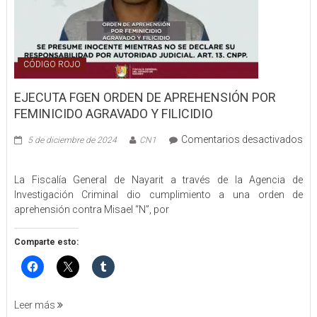
CÓDIGO ROJO
EJECUTA FGEN ORDEN DE APREHENSIÓN POR
FEMINICIDO AGRAVADO Y FILICIDIO
Comentarios desactivados
5 de diciembre de 2024
CN1
en
EJECUTA
La Fiscalía General de Nayarit a través de la Agencia de
FGEN
Investigación Criminal dio cumplimiento a una orden de
ORDEN
aprehensión contra Misael “N”, por
DE
APREHENSIÓN
POR
Comparte esto:
FEMINICIDO
AGRAVADO
Y
FILICIDIO
Leer más