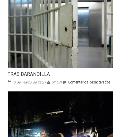
CHOCADA
TRAS BARANDILLA
en
8 de marzo de 2021
SIFON
Comentarios desactivados
TRAS
BARANDILLA