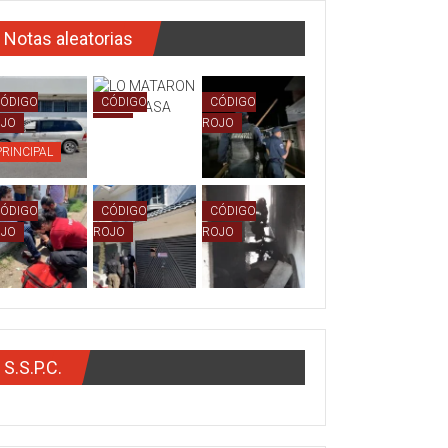
Notas aleatorias
ÓDIGO
CÓDIGO
CÓDIGO
OJO
ROJO
ROJO
PRINCIPAL
PRINCIPAL
ÓDIGO
CÓDIGO
CÓDIGO
OJO
ROJO
ROJO
S.S.P.C.