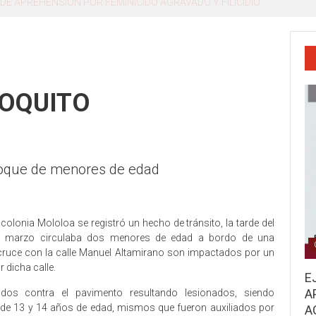
o, Miguel Ángel Navarro Quintero
POQUITO
choque de menores de edad
colonia Mololoa se registró un hecho de tránsito, la tarde del
e marzo circulaba dos menores de edad a bordo de una
r cruce con la calle Manuel Altamirano son impactados por un
 dicha calle.
E
A
dos contra el pavimento resultando lesionados, siendo
r de 13 y 14 años de edad, mismos que fueron auxiliados por
A