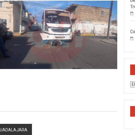
De
Tr
Co
Ar
 GUADALAJARA