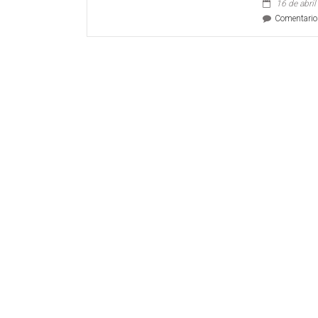
16 de abri
BOILER
Comentario