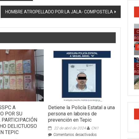
HOMBRE ATROPELLADO POR LA JALA- COMPOSTELA
C
R
C
R
SSPC A
Detiene la Policía Estatal a una
O POR SU
persona en labores de
 PARTICIPACIÓN
prevención en Tepic
CHO DELICTUOSO
22 de abril de 2024
CN1
EN TEPIC
en
Comentarios desactivados