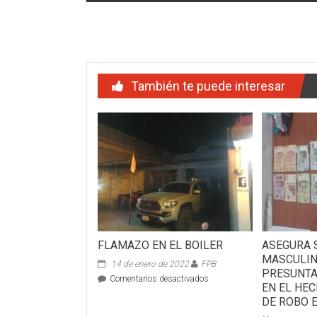
de
entradas
También te puede interesar
FLAMAZO EN EL BOILER
ASEGURA 
MASCULIN
14 de enero de 2022
FPB
PRESUNTA
en
Comentarios desactivados
EN EL HE
FLAMAZO
DE ROBO 
EN
EL