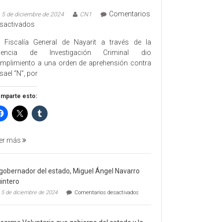
Comentarios
5 de diciembre de 2024
CN1
en
sactivados
EJECUTA
 Fiscalía General de Nayarit a través de la
FGEN
gencia de Investigación Criminal dio
ORDEN
mplimiento a una orden de aprehensión contra
DE
sael “N”, por
APREHENSIÓN
POR
mparte esto:
FEMINICIDO
AGRAVADO
Y
FILICIDIO
er más
 gobernador del estado, Miguel Ángel Navarro
intero
en
5 de diciembre de 2024
Comentarios desactivados
El
gobernador
del
estado,