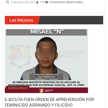
en
2 de enero de 2022
FPB
Comentarios desactivados
ARDEN
EN
LLAMAS
Las Mejores
CAMIONETAS
CON
PEPINOS
CÓDIGO ROJO
EJECUTA FGEN ORDEN DE APREHENSIÓN POR
FEMINICIDO AGRAVADO Y FILICIDIO