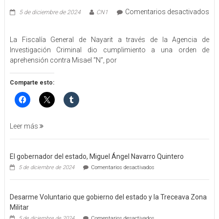
Comentarios desactivados
5 de diciembre de 2024
CN1
en
EJECUTA
La Fiscalía General de Nayarit a través de la Agencia de
FGEN
Investigación Criminal dio cumplimiento a una orden de
ORDEN
aprehensión contra Misael “N”, por
DE
APREHENSIÓN
POR
Comparte esto:
FEMINICIDO
AGRAVADO
Y
FILICIDIO
Leer más
El gobernador del estado, Miguel Ángel Navarro Quintero
en
5 de diciembre de 2024
Comentarios desactivados
El
gobernador
del
Desarme Voluntario que gobierno del estado y la Treceava Zona
estado,
Miguel
Militar
Ángel
en
5 de diciembre de 2024
Comentarios desactivados