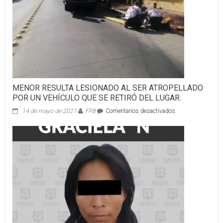
MENOR RESULTA LESIONADO AL SER ATROPELLADO
POR UN VEHÍCULO QUE SE RETIRÓ DEL LUGAR.
en
14 de mayo de 2021
FPB
Comentarios desactivados
MENOR
RESULTA
LESIONADO
AL
SER
ATROPELLADO
POR
UN
VEHÍCULO
QUE
SE
RETIRÓ