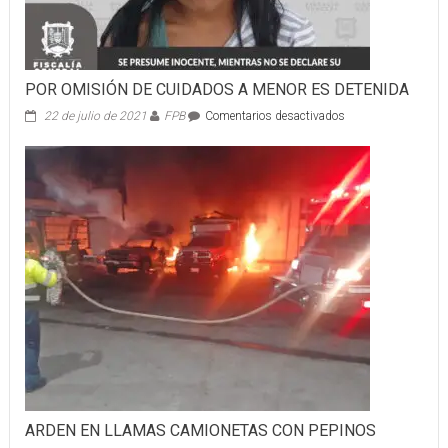
DEL
LUGAR.
POR OMISIÓN DE CUIDADOS A MENOR ES DETENIDA
en
22 de julio de 2021
FPB
Comentarios desactivados
POR
OMISIÓN
DE
CUIDADOS
A
MENOR
ES
DETENIDA
ARDEN EN LLAMAS CAMIONETAS CON PEPINOS