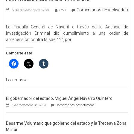
Comentarios desactivados
5 de diciembre de 2024
CN1
en
EJECUTA
La Fiscalía General de Nayarit a través de la Agencia de
FGEN
Investigación Criminal dio cumplimiento a una orden de
ORDEN
aprehensión contra Misael “N”, por
DE
APREHENSIÓN
POR
Comparte esto:
FEMINICIDO
AGRAVADO
Y
FILICIDIO
Leer más
El gobernador del estado, Miguel Ángel Navarro Quintero
en
5 de diciembre de 2024
Comentarios desactivados
El
gobernador
del
Desarme Voluntario que gobierno del estado y la Treceava Zona
estado,
Miguel
Militar
Ángel