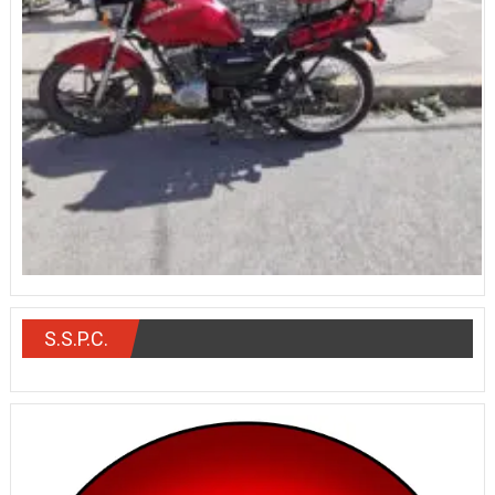
S.S.P.C.