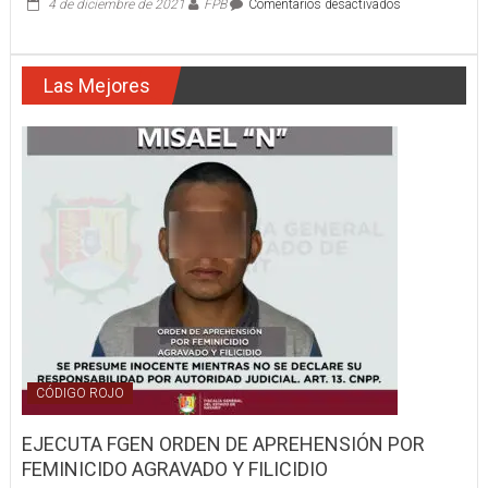
en
4 de diciembre de 2021
FPB
Comentarios desactivados
CHOQUE
Y
VOLCADURA
Las Mejores
DE
CAMIONETAS
CÓDIGO ROJO
EJECUTA FGEN ORDEN DE APREHENSIÓN POR
FEMINICIDO AGRAVADO Y FILICIDIO