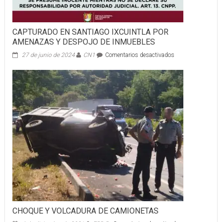
CAPTURADO EN SANTIAGO IXCUINTLA POR
AMENAZAS Y DESPOJO DE INMUEBLES
en
27 de junio de 2024
CN1
Comentarios desactivados
CAPTURADO
EN
SANTIAGO
IXCUINTLA
POR
AMENAZAS
Y
DESPOJO
DE
INMUEBLES
CHOQUE Y VOLCADURA DE CAMIONETAS