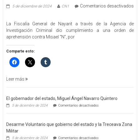
Comentarios desactivados
5 de diciembre de 2024
CN1
en
EJECUTA
La Fiscalía General de Nayarit a través de la Agencia de
FGEN
Investigación Criminal dio cumplimiento a una orden de
ORDEN
aprehensión contra Misael “N”, por
DE
APREHENSIÓN
POR
Comparte esto:
FEMINICIDO
AGRAVADO
Y
FILICIDIO
Leer más
El gobernador del estado, Miguel Ángel Navarro Quintero
en
5 de diciembre de 2024
Comentarios desactivados
El
gobernador
del
Desarme Voluntario que gobierno del estado y la Treceava Zona
estado,
Miguel
Militar
Ángel
en
5 de diciembre de 2024
Comentarios desactivados
Navarro