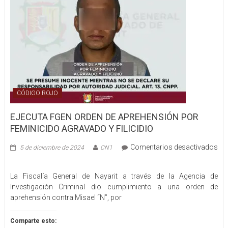
CÓDIGO ROJO
EJECUTA FGEN ORDEN DE APREHENSIÓN POR
FEMINICIDO AGRAVADO Y FILICIDIO
Comentarios desactivados
5 de diciembre de 2024
CN1
en
EJECUTA
La Fiscalía General de Nayarit a través de la Agencia de
FGEN
Investigación Criminal dio cumplimiento a una orden de
ORDEN
aprehensión contra Misael “N”, por
DE
APREHENSIÓN
POR
Comparte esto: