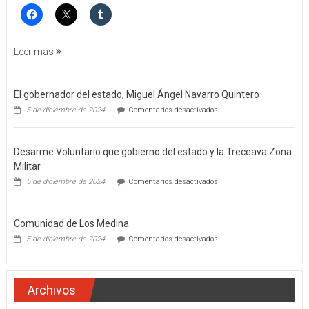
FEMINICIDO
AGRAVADO
Y
FILICIDIO
Leer más
El gobernador del estado, Miguel Ángel Navarro Quintero
en
5 de diciembre de 2024
Comentarios desactivados
El
gobernador
del
Desarme Voluntario que gobierno del estado y la Treceava Zona
estado,
Miguel
Militar
Ángel
en
5 de diciembre de 2024
Comentarios desactivados
Navarro
Desarme
Quintero
Voluntario
que
Comunidad de Los Medina
gobierno
del
en
5 de diciembre de 2024
Comentarios desactivados
estado
Comunidad
y
de
la
Los
Treceava
Medina
Archivos
Zona
Militar