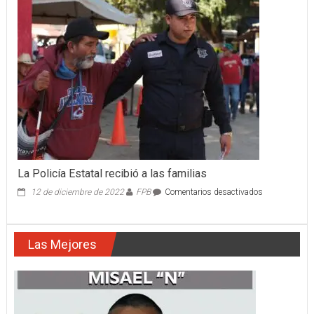
EN
ZAPOPAN
FUE
DETENIDO
La Policía Estatal recibió a las familias
en
12 de diciembre de 2022
FPB
Comentarios desactivados
La
Policía
Estatal
Las Mejores
recibió
a
las
familias