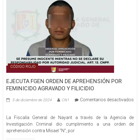
CÓDIGO ROJO
EJECUTA FGEN ORDEN DE APREHENSIÓN POR
FEMINICIDO AGRAVADO Y FILICIDIO
Comentarios desactivados
5 de diciembre de 2024
CN1
en
EJECUTA
La Fiscalía General de Nayarit a través de la Agencia de
FGEN
Investigación Criminal dio cumplimiento a una orden de
ORDEN
aprehensión contra Misael “N”, por
DE
APREHENSIÓN