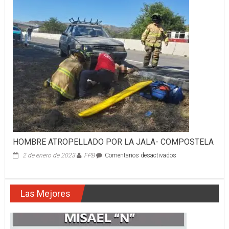
SENTENCIADO
A
147
AÑOS
DE
CÁRCEL
HOMBRE ATROPELLADO POR LA JALA- COMPOSTELA
en
2 de enero de 2023
FPB
Comentarios desactivados
HOMBRE
ATROPELLADO
POR
Las Mejores
LA
JALA-
COMPOSTELA