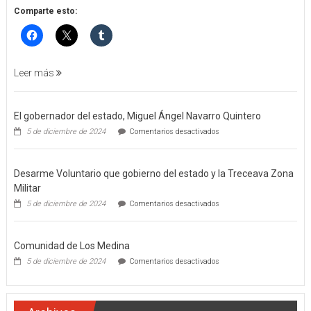
POR
Comparte esto:
FEMINICIDO
AGRAVADO
Y
FILICIDIO
Leer más
El gobernador del estado, Miguel Ángel Navarro Quintero
en
5 de diciembre de 2024
Comentarios desactivados
El
gobernador
del
Desarme Voluntario que gobierno del estado y la Treceava Zona
estado,
Miguel
Militar
Ángel
en
5 de diciembre de 2024
Comentarios desactivados
Navarro
Desarme
Quintero
Voluntario
que
Comunidad de Los Medina
gobierno
del
en
5 de diciembre de 2024
Comentarios desactivados
estado
Comunidad
y
de
la
Los
Treceava
Medina