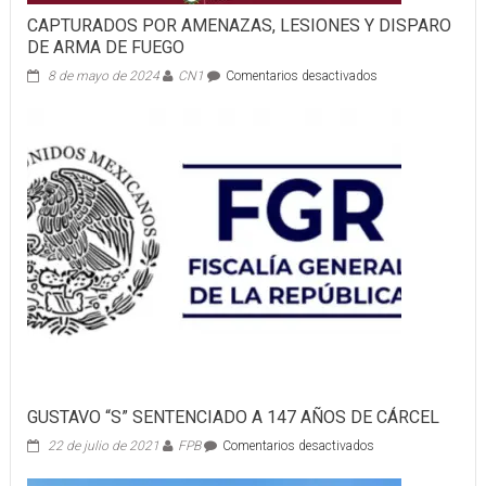
CAPTURADOS POR AMENAZAS, LESIONES Y DISPARO
DE ARMA DE FUEGO
en
8 de mayo de 2024
CN1
Comentarios desactivados
CAPTURADOS
POR
AMENAZAS,
LESIONES
Y
DISPARO
DE
ARMA
DE
FUEGO
GUSTAVO “S” SENTENCIADO A 147 AÑOS DE CÁRCEL
en
22 de julio de 2021
FPB
Comentarios desactivados
GUSTAVO
“S”