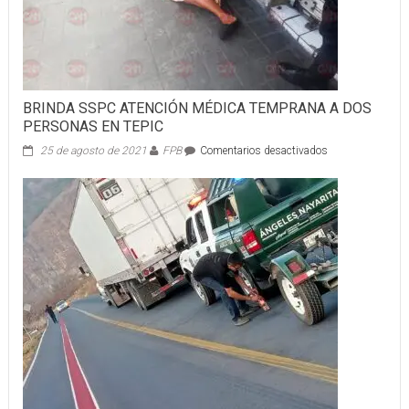
BRINDA SSPC ATENCIÓN MÉDICA TEMPRANA A DOS
PERSONAS EN TEPIC
en
25 de agosto de 2021
FPB
Comentarios desactivados
BRINDA
SSPC
ATENCIÓN
MÉDICA
TEMPRANA
A
DOS
PERSONAS
EN
TEPIC