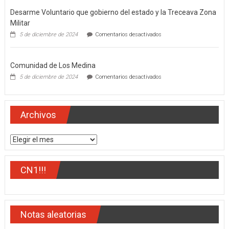
del
Desarme Voluntario que gobierno del estado y la Treceava Zona
estado,
Miguel
Militar
Ángel
en
5 de diciembre de 2024
Comentarios desactivados
Navarro
Desarme
Quintero
Voluntario
que
Comunidad de Los Medina
gobierno
del
en
5 de diciembre de 2024
Comentarios desactivados
estado
Comunidad
y
de
la
Los
Treceava
Medina
Archivos
Zona
Militar
Archivos
CN1!!!
Notas aleatorias