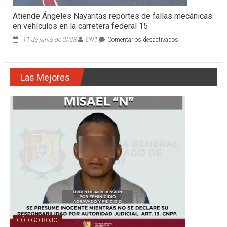
Atiende Ángeles Nayaritas reportes de fallas mecánicas
en vehículos en la carretera federal 15
en
11 de junio de 2023
CN1
Comentarios desactivados
Atiende
Ángeles
Nayaritas
Las Mejores
reportes
de
fallas
mecánicas
en
vehículos
en
la
carretera
federal
15
CÓDIGO ROJO