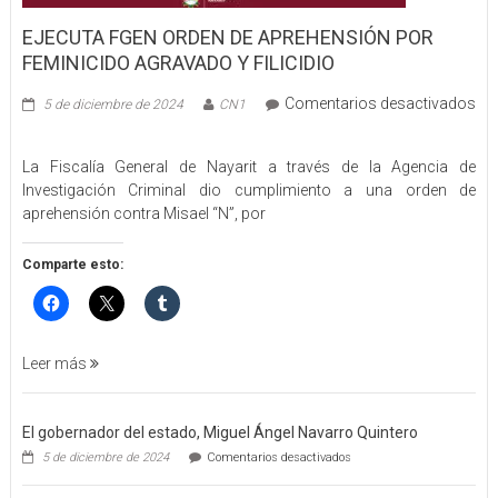
EJECUTA FGEN ORDEN DE APREHENSIÓN POR
FEMINICIDO AGRAVADO Y FILICIDIO
Comentarios desactivados
5 de diciembre de 2024
CN1
en
EJECUTA
La Fiscalía General de Nayarit a través de la Agencia de
FGEN
Investigación Criminal dio cumplimiento a una orden de
ORDEN
aprehensión contra Misael “N”, por
DE
APREHENSIÓN
POR
Comparte esto:
FEMINICIDO
AGRAVADO
Y
FILICIDIO
Leer más
El gobernador del estado, Miguel Ángel Navarro Quintero
en
5 de diciembre de 2024
Comentarios desactivados
El
gobernador