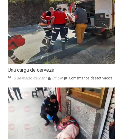
Una carga de cerveza
en
5 de marzo de 2021
SIFON
Comentarios desactivados
Una
carga
de
cerveza