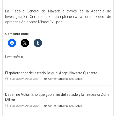
en
EJECUTA
La Fiscalía General de Nayarit a través de la Agencia de
FGEN
Investigación Criminal dio cumplimiento a una orden de
ORDEN
aprehensión contra Misael “N”, por
DE
APREHENSIÓN
POR
Comparte esto:
FEMINICIDO
AGRAVADO
Y
FILICIDIO
Leer más
El gobernador del estado, Miguel Ángel Navarro Quintero
en
5 de diciembre de 2024
Comentarios desactivados
El
gobernador
del
Desarme Voluntario que gobierno del estado y la Treceava Zona
estado,
Miguel
Militar
Ángel
en
5 de diciembre de 2024
Comentarios desactivados
Navarro
Desarme
Quintero
Voluntario