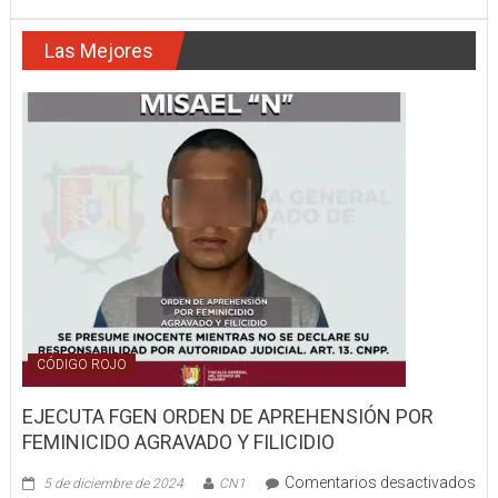
RESULTÓ
CON
Las Mejores
ALTERACIÓN
EN
LA
SERIE
CÓDIGO ROJO
EJECUTA FGEN ORDEN DE APREHENSIÓN POR
FEMINICIDO AGRAVADO Y FILICIDIO
Comentarios desactivados
5 de diciembre de 2024
CN1