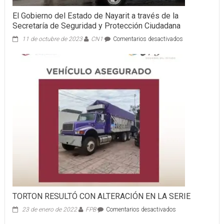
El Gobierno del Estado de Nayarit a través de la
Secretaría de Seguridad y Protección Ciudadana
en
11 de octubre de 2023
CN1
Comentarios desactivados
El
Gobierno
del
Estado
de
Nayarit
a
través
de
la
Secretaría
de
Seguridad
y
Protección
Ciudadana
TORTON RESULTÓ CON ALTERACIÓN EN LA SERIE
en
23 de enero de 2022
FPB
Comentarios desactivados
TORTON