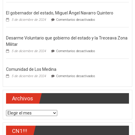
El gobernador del estado, Miguel Ángel Navarro Quintero
en
5 de diciembre de 2024
Comentarios desactivados
El
gobernador
del
Desarme Voluntario que gobierno del estado y la Treceava Zona
estado,
Miguel
Militar
Ángel
en
5 de diciembre de 2024
Comentarios desactivados
Navarro
Desarme
Quintero
Voluntario
que
Comunidad de Los Medina
gobierno
del
en
5 de diciembre de 2024
Comentarios desactivados
estado
Comunidad
y
de
la
Los
Treceava
Medina
Archivos
Zona
Militar
Archivos
CN1!!!