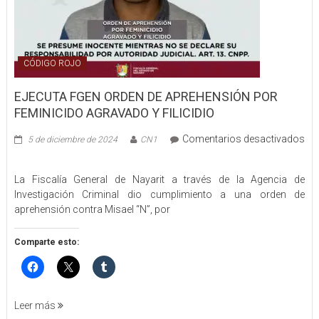
CÓDIGO ROJO
EJECUTA FGEN ORDEN DE APREHENSIÓN POR
FEMINICIDO AGRAVADO Y FILICIDIO
Comentarios desactivados
5 de diciembre de 2024
CN1
en
EJECUTA
La Fiscalía General de Nayarit a través de la Agencia de
FGEN
Investigación Criminal dio cumplimiento a una orden de
ORDEN
aprehensión contra Misael “N”, por
DE
APREHENSIÓN
POR
Comparte esto:
FEMINICIDO
AGRAVADO
Y
FILICIDIO
Leer más