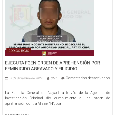
CÓDIGO ROJO
EJECUTA FGEN ORDEN DE APREHENSIÓN POR
FEMINICIDO AGRAVADO Y FILICIDIO
Comentarios desactivados
5 de diciembre de 2024
CN1
en
EJECUTA
La Fiscalía General de Nayarit a través de la Agencia de
FGEN
Investigación Criminal dio cumplimiento a una orden de
ORDEN
aprehensión contra Misael “N”, por
DE
APREHENSIÓN