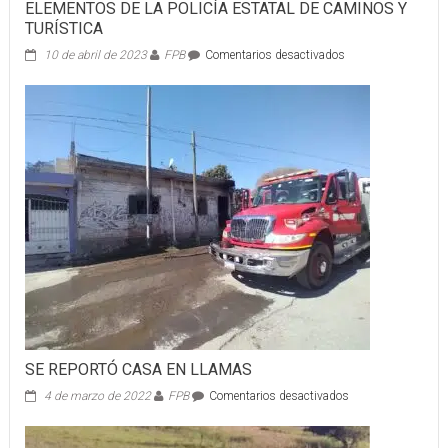
ELEMENTOS DE LA POLICÍA ESTATAL DE CAMINOS Y
TURÍSTICA
en
10 de abril de 2023
FPB
Comentarios desactivados
ELEMENTOS
DE
LA
POLICÍA
ESTATAL
DE
CAMINOS
Y
TURÍSTICA
SE REPORTÓ CASA EN LLAMAS
en
4 de marzo de 2022
FPB
Comentarios desactivados
SE
REPORTÓ