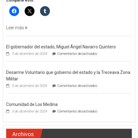
POR
Comparte esto:
FEMINICIDO
AGRAVADO
Y
FILICIDIO
Leer más
El gobernador del estado, Miguel Ángel Navarro Quintero
en
5 de diciembre de 2024
Comentarios desactivados
El
gobernador
del
Desarme Voluntario que gobierno del estado y la Treceava Zona
estado,
Miguel
Militar
Ángel
en
5 de diciembre de 2024
Comentarios desactivados
Navarro
Desarme
Quintero
Voluntario
que
Comunidad de Los Medina
gobierno
del
en
5 de diciembre de 2024
Comentarios desactivados
estado
Comunidad
y
de
la
Los
Treceava
Medina
Archivos
Zona