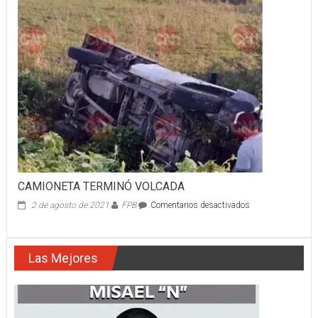
CASA
EN
LLAMAS
CAMIONETA TERMINÓ VOLCADA
en
2 de agosto de 2021
FPB
Comentarios desactivados
CAMIONETA
TERMINÓ
VOLCADA
Las Mejores